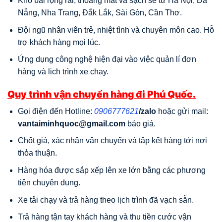
Kho bãi rộng rãi, thoáng mát và sạch sẽ từ Hà Nội, Đà
Nẵng, Nha Trang, Đắk Lắk, Sài Gòn, Cần Thơ.
Đội ngũ nhân viên trẻ, nhiệt tình và chuyên môn cao. Hỗ
trợ khách hàng mọi lúc.
Ứng dụng công nghệ hiện đại vào việc quản lí đơn
hàng và lịch trình xe chạy.
Quy trình vận chuyển hàng đi Phú Quốc.
Gọi điện đến Hotline:
0906777621
/
zalo
hoặc gửi mail:
vantaiminhquoc@gmail.com
báo giá.
Chốt giá, xác nhận vận chuyển và tập kết hàng tới nơi
thỏa thuận.
Hàng hóa được sắp xếp lên xe lớn bằng các phương
tiện chuyên dụng.
Xe tải chạy và trả hàng theo lịch trình đã vạch sẵn.
Trả hàng tận tay khách hàng và thu tiền cước vận