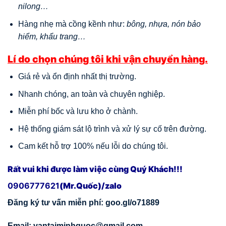
nilong…
Hàng nhẹ mà cồng kềnh như:
bông, nhựa, nón bảo
hiểm, khẩu trang…
Lí do chọn chúng tôi khi vận chuyển hàng.
Giá rẻ và ổn định nhất thị trường.
Nhanh chóng, an toàn và chuyên nghiệp.
Miễn phí bốc và lưu kho ở chành.
Hệ thống giám sát lộ trình và xử lý sự cố trên đường.
Cam kết hỗ trợ 100% nếu lỗi do chúng tôi.
Rất vui khi được làm việc cùng Quý Khách!!!
0906777621
(Mr.Quốc)/
zalo
Đăng ký tư vấn miễn phí:
goo.gl/o71889
Email:
vantaiminhquoc@gmail.com