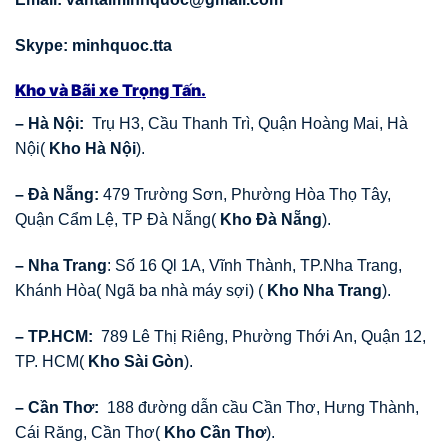
Skype: minhquoc.tta
Kho và Bãi xe Trọng Tấn.
– Hà Nội:
Trụ H3, Cầu Thanh Trì, Quận Hoàng Mai, Hà
Nội(
Kho Hà Nội
).
– Đà Nẵng:
479 Trường Sơn, Phường Hòa Thọ Tây,
Quận Cẩm Lệ, TP Đà Nẵng(
Kho Đà Nẵng
).
– Nha Trang
: Số 16 Ql 1A, Vĩnh Thành, TP.Nha Trang,
Khánh Hòa( Ngã ba nhà máy sợi) (
Kho Nha Trang
).
– TP.HCM:
789 Lê Thị Riêng, Phường Thới An, Quận 12,
TP. HCM(
Kho Sài Gòn
).
– Cần Thơ:
188 đường dẫn cầu Cần Thơ, Hưng Thành,
Cái Răng, Cần Thơ(
Kho Cần Thơ
).