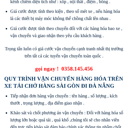
kềnh chiếm diện tích như : xốp , nội thất , điệm , bông .
Giá cước được tính theo kiện , theo số mét xe , nếu hàng hóa
là các thiết bị máy móc không thể chồng chất lên nhau .
Giá cước được tính theo chuyến đối với các hàng hóa bao xe ,
vận chuyển và giao nhận theo yêu cầu khách hàng .
Trọng tấn luôn có giá cước vận chuyển cạnh tranh nhất thị trường
trên tất cả các tuyến vận chuyển toàn quốc .
gọi ngay !
0358.145.456
QUY TRÌNH VẬN CHUYỂN HÀNG HÓA TRÊN
XE TẢI CHỞ HÀNG SÀI GÒN ĐI ĐÀ NẴNG
Tiếp nhận đơn hàng vận chuyển : tên hàng , số lượng , kích
thướt , trọng lượng , địa điểm giao nhận .
Khảo sát và chốt phương án vận chuyển : Đối với hàng hóa số
lượng lớn hoặc quá tải , quá khổ ,chúng tôi sẽ cho nhân viên
đến trực tiếp khảo sát đảm bảo chính xác thông tin nhằm chốt