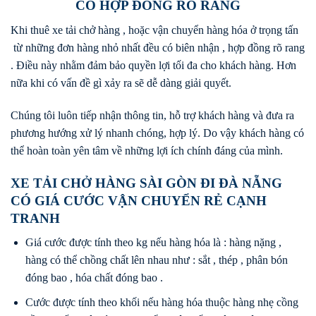
CÓ HỢP ĐỒNG RÕ RÀNG
Khi thuê xe tải chở hàng , hoặc vận chuyển hàng hóa ở trọng tấn
từ những đơn hàng nhỏ nhất đều có biên nhận , hợp đồng rõ rang
. Điều này nhằm đảm bảo quyền lợi tối đa cho khách hàng. Hơn
nữa khi có vấn đề gì xảy ra sẽ dễ dàng giải quyết.
Chúng tôi luôn tiếp nhận thông tin, hỗ trợ khách hàng và đưa ra
phương hướng xử lý nhanh chóng, hợp lý. Do vậy khách hàng có
thể hoàn toàn yên tâm về những lợi ích chính đáng của mình.
XE TẢI CHỞ HÀNG SÀI GÒN ĐI ĐÀ NẴNG
CÓ GIÁ CƯỚC VẬN CHUYỂN RẺ CẠNH
TRANH
Giá cước được tính theo kg nếu hàng hóa là : hàng nặng ,
hàng có thể chồng chất lên nhau như : sắt , thép , phân bón
đóng bao , hóa chất đóng bao .
Cước được tính theo khối nếu hàng hóa thuộc hàng nhẹ cồng