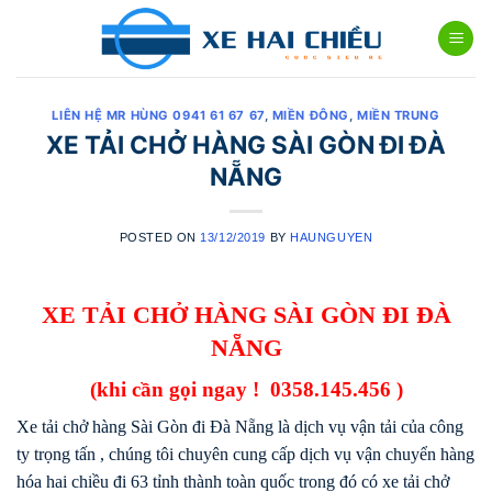
Skip
to
content
LIÊN HỆ MR HÙNG 0941 61 67 67
,
MIỀN ĐÔNG
,
MIỀN TRUNG
XE TẢI CHỞ HÀNG SÀI GÒN ĐI ĐÀ
NẴNG
POSTED ON
13/12/2019
BY
HAUNGUYEN
XE TẢI CHỞ HÀNG SÀI GÒN ĐI ĐÀ
NẴNG
(khi cần gọi ngay !
0358.145.456 )
Xe tải chở hàng Sài Gòn đi Đà Nẵng là dịch vụ vận tải của công
ty trọng tấn , chúng tôi chuyên cung cấp dịch vụ vận chuyển hàng
hóa hai chiều đi 63 tỉnh thành toàn quốc trong đó có xe tải chở