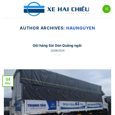
Skip
to
content
AUTHOR ARCHIVES:
HAUNGUYEN
Gởi hàng Sài Gòn Quảng ngãi
20/08/2024
04
May