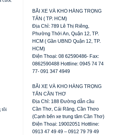
á cước
BÃI XE VÀ KHO HÀNG TRỌNG
TẤN ( TP. HCM)
Địa Chỉ: 789 Lê Thị Riêng,
Phường Thới An, Quận 12, TP.
HCM ( Gần UBND Quận 12, TP.
HCM)
Điện Thoại: 08 62590486- Fax:
0862590488 Hottline: 0945 74 74
77- 091 347 4949
BÃI XE VÀ KHO HÀNG TRỌNG
TẤN CẦN THƠ
Địa Chỉ: 188 Đường dẫn cầu
Cần Thơ, Cái Răng, Cần Thơo
 tôi
(Cạnh bến xe trung tâm Cần Thơ)
Điện Thoại: 19002051 Hottline:
0913 47 49 49 – 0912 79 79 49