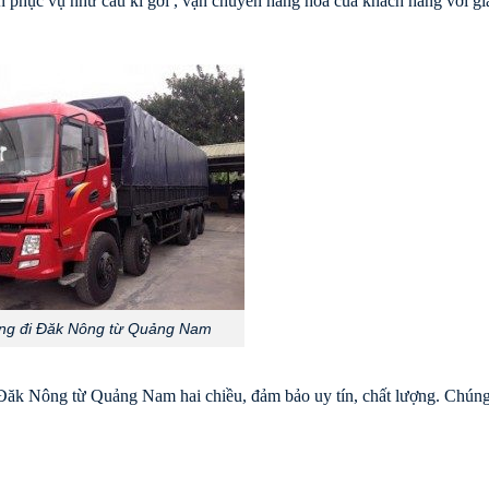
ơn phục vụ như cầu kí gởi , vận chuyển hàng hóa của khách hàng với gi
ng đi Đăk Nông từ Quảng Nam
 Đăk Nông từ Quảng Nam hai chiều, đảm bảo uy tín, chất lượng. Chúng