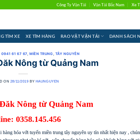
Công Ty Vận Tải
Vận Tải Bắc Nam
Xe T
G TÌM XE
XE TÌM HÀNG
RAO VẶT VẬN TẢI
DANH SÁCH 
 0941 61 67 67
,
MIỀN TRUNG
,
TÂY NGUYÊN
 Đăk Nông từ Quảng Nam
ED ON
28/11/2019
BY
HAUNGUYEN
 Đăk Nông từ Quảng Nam
ine: 0358.145.456
àng hóa với tuyến miền trung tây nguyên uy tín nhất hiện nay , chún