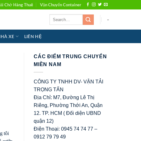
ải Chở Hàng Thuê
Vận Chuyển Container
-
NHÀ XE
LIÊN HỆ
CÁC ĐIỂM TRUNG CHUYỂN
MIỀN NAM
CÔNG TY TNHH DV- VẬN TẢI
TRỌNG TẤN
Địa Chỉ: M7, Đường Lê Thị
Riêng, Phường Thới An, Quận
12. TP. HCM ( Đối diện UBND
quận 12)
Điện Thoại: 0945 74 74 77 –
g tôi
0912 79 79 49