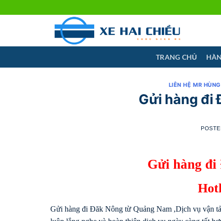
Skip
to
content
TRANG CHỦ
HÀN
LIÊN HỆ MR HÙNG
Gửi hàng đi
POST
Gửi hàng đi
Hotl
Gửi hàng đi Đăk Nông từ Quảng Nam ,Dịch vụ vận tải h