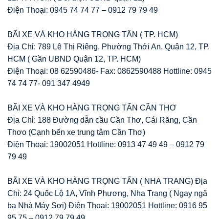
Điện Thoại: 0945 74 74 77 – 0912 79 79 49
BÃI XE VÀ KHO HÀNG TRỌNG TẤN ( TP. HCM)
Địa Chỉ: 789 Lê Thị Riêng, Phường Thới An, Quận 12, TP.
HCM ( Gần UBND Quận 12, TP. HCM)
Điện Thoại: 08 62590486- Fax: 0862590488 Hottline: 0945
74 74 77- 091 347 4949
BÃI XE VÀ KHO HÀNG TRỌNG TẤN CẦN THƠ
Địa Chỉ: 188 Đường dẫn cầu Cần Thơ, Cái Răng, Cần
Thơo (Cạnh bến xe trung tâm Cần Thơ)
Điện Thoại: 19002051 Hottline: 0913 47 49 49 – 0912 79
79 49
BÃI XE VÀ KHO HÀNG TRỌNG TẤN ( NHA TRANG) Địa
Chỉ: 24 Quốc Lộ 1A, Vĩnh Phương, Nha Trang ( Ngay ngã
ba Nhà Máy Sợi) Điện Thoại: 19002051 Hottline: 0916 95
95 75 – 0912 79 79 49