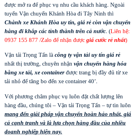
được mở ra để phục vụ nhu cầu khách hàng. Ngoài
tuyến Vận chuyển Khánh Hòa đi Tây Ninh thì
Chành xe Khánh Hòa uy tín, giá rẻ còn vận chuyển
hàng đi khắp các tỉnh thành trên cả nước
. (
Liên hệ:
0937 155 877
/Zalo để nhận được
giá cước rẻ nhất
)
Vận tải Trọng Tấn là
công ty vận tải uy tín giá rẻ
nhất thị trường, chuyên nhận
vận chuyển hàng hóa
bằng xe tải, xe container
được trang bị đầy đủ từ xe
tải nhỏ để tăng bo đến xe container 40’.
Với phương châm phục vụ luôn đặt chất lượng lên
hàng đầu, chúng tôi – Vận tải Trọng Tấn – tự tin luôn
mang đến giải pháp vận chuyển hoàn hảo nhất, giá
cả cạnh tranh và là lựa chọn hàng đầu của nhiều
doanh nghiệp hiện nay.