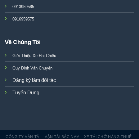
0913959585
0916959575
Về Chúng Tôi
Giới Thiệu Xe Hai Chiều
Quy Định Vận Chuyển
Đăng ký làm đối tác
Tuyển Dụng
CÔNG TY VẬN TẢI
VẬN TẢI BẮC NAM
XE TẢI CHỞ HÀNG THUÊ