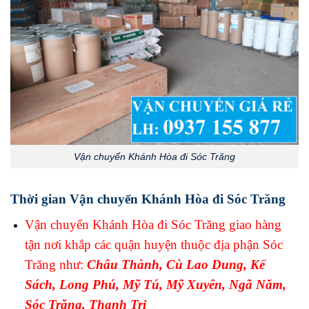
Vận chuyển Khánh Hòa đi Sóc Trăng
Thời gian Vận chuyển Khánh Hòa đi Sóc Trăng
Vận chuyển Khánh Hòa đi Sóc Trăng giao hàng
tận nơi khắp các quận huyện thuộc địa phận Sóc
Trăng như:
Châu Thành
,
Cù Lao Dung
,
Kế
Sách
,
Long Phú
,
Mỹ Tú
,
Mỹ Xuyên
,
Ngã Năm
,
Sóc Trăng
,
Thạnh Trị