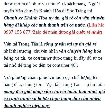
được mở ra để phục vụ nhu cầu khách hàng. Ngoài
tuyến Vận chuyển Khánh Hòa đi Sóc Trăng thì
Chành xe Khánh Hòa uy tín, giá rẻ còn vận chuyển
hàng đi khắp các tỉnh thành trên cả nước
. (
Liên hệ:
0937 155 877
/Zalo để nhận được
giá cước rẻ nhất
)
Vận tải Trọng Tấn là
công ty vận tải uy tín giá rẻ
nhất thị trường, chuyên nhận
vận chuyển hàng hóa
bằng xe tải, xe container
được trang bị đầy đủ từ xe
tải nhỏ để tăng bo đến xe container 40’.
Với phương châm phục vụ luôn đặt chất lượng lên
hàng đầu, chúng tôi – Vận tải Trọng Tấn – tự tin luôn
mang đến giải pháp vận chuyển hoàn hảo nhất, giá
cả cạnh tranh và là lựa chọn hàng đầu của nhiều
doanh nghiệp hiện nay.