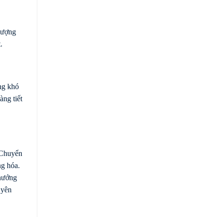
lượng
.
ng khó
àng tiết
 Chuyển
ng hóa.
 hướng
 yên