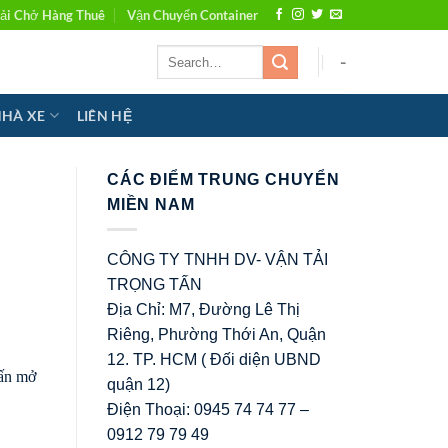
ải Chở Hàng Thuê
Vận Chuyển Container
-
NHÀ XE
LIÊN HỆ
CÁC ĐIỂM TRUNG CHUYỂN
MIỀN NAM
CÔNG TY TNHH DV- VẬN TẢI
TRỌNG TẤN
Địa Chỉ: M7, Đường Lê Thị
Riêng, Phường Thới An, Quận
12. TP. HCM ( Đối diện UBND
Tấn mở
quận 12)
Điện Thoại: 0945 74 74 77 –
0912 79 79 49