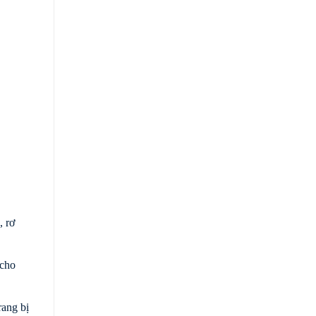
, rơ
 cho
rang bị