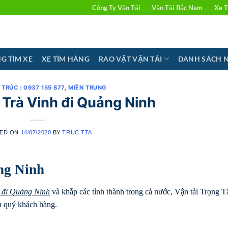
Công Ty Vận Tải
Vận Tải Bắc Nam
Xe T
G TÌM XE
XE TÌM HÀNG
RAO VẶT VẬN TẢI
DANH SÁCH 
I TRÚC : 0937 155 877
,
MIỀN TRUNG
Trà Vinh đi Quảng Ninh
ED ON
14/07/2020
BY
TRUC TTA
ng Ninh
 đi
Quảng Ninh
và khắp các tỉnh thành trong cả nước, Vận tải Trọng 
ụ quý khách hàng.