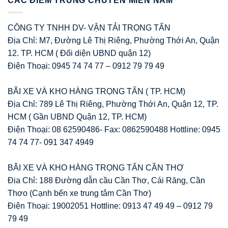
CÁC ĐIỂM TRUNG CHUYỂN MIỀN NAM
CÔNG TY TNHH DV- VẬN TẢI TRỌNG TẤN
Địa Chỉ: M7, Đường Lê Thị Riêng, Phường Thới An, Quận
12. TP. HCM ( Đối diện UBND quận 12)
Điện Thoại: 0945 74 74 77 – 0912 79 79 49
BÃI XE VÀ KHO HÀNG TRỌNG TẤN ( TP. HCM)
Địa Chỉ: 789 Lê Thị Riêng, Phường Thới An, Quận 12, TP.
HCM ( Gần UBND Quận 12, TP. HCM)
Điện Thoại: 08 62590486- Fax: 0862590488 Hottline: 0945
74 74 77- 091 347 4949
BÃI XE VÀ KHO HÀNG TRỌNG TẤN CẦN THƠ
Địa Chỉ: 188 Đường dẫn cầu Cần Thơ, Cái Răng, Cần
Thơo (Cạnh bến xe trung tâm Cần Thơ)
Điện Thoại: 19002051 Hottline: 0913 47 49 49 – 0912 79
79 49