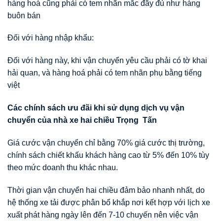
hàng hoá cũng phải có tem nhãn mắc đầy đủ như hàng
buôn bán
Đối với hàng nhập khẩu:
Đối với hàng này, khi vận chuyển yêu cầu phải có tờ khai
hải quan, và hàng hoá phải có tem nhãn phụ bằng tiếng
việt
Các chính sách
ư
u đãi khi s
ử
d
ụ
ng d
ị
ch v
ụ
v
ậ
n
chuy
ể
n c
ủ
a nhà xe hai chi
ề
u Tr
ọ
ng T
ấ
n
Giá cước vận chuyển chỉ bằng 70% giá cước thị trường,
chính sách chiết khấu khách hàng cao từ 5% đến 10% tùy
theo mức doanh thu khác nhau.
Thời gian vận chuyển hai chiều đảm bảo nhanh nhất, do
hệ thống xe tải được phân bổ khắp nơi kết hợp với lịch xe
xuất phát hàng ngày lên đến 7-10 chuyến nên việc vận