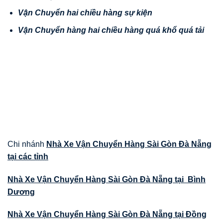
V
ậ
n Chuy
ể
n hai chi
ề
u hàng s
ự
ki
ệ
n
V
ậ
n
Chuy
ể
n hàng hai chi
ề
u hàng quá kh
ổ
quá t
ả
i
Chi nhánh
Nhà Xe Vận Chuyển Hàng Sài Gòn Đà Nẵng
tại các tỉnh
Nhà Xe Vận Chuyển Hàng Sài Gòn Đà Nẵng tại Bình
Dương
Nhà Xe Vận Chuyển Hàng Sài Gòn Đà Nẵng tại Đồng