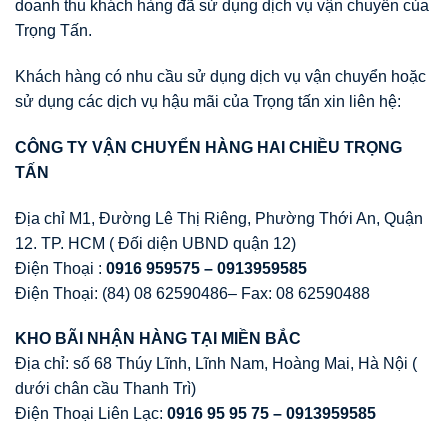
doanh thu khách hàng đã sử dụng dịch vụ vận chuyển của
Trọng Tấn.
Khách hàng có nhu cầu sử dụng dịch vụ vận chuyển hoặc
sử dụng các dịch vụ hậu mãi của Trọng tấn xin liên hệ:
CÔNG TY V
Ậ
N CHUY
Ể
N HÀNG HAI CHI
Ề
U TR
Ọ
NG
T
Ấ
N
Địa chỉ M1, Đường Lê Thị Riêng, Phường Thới An, Quận
12. TP. HCM ( Đối diện UBND quận 12)
Điện Thoại :
0916 959575 – 0913959585
Điện Thoại: (84) 08 62590486– Fax: 08 62590488
KHO BÃI NH
Ậ
N HÀNG T
Ạ
I MI
Ề
N B
Ắ
C
Địa chỉ: số 68 Thúy Lĩnh, Lĩnh Nam, Hoàng Mai, Hà Nội (
dưới chân cầu Thanh Trì)
Điện Thoại Liên Lạc:
0916 95 95 75 – 0913959585