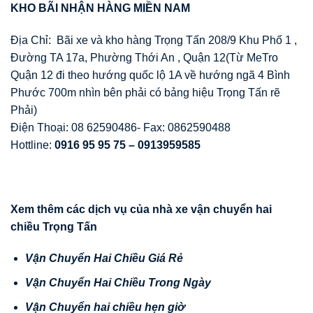
KHO BÃI NH
Ậ
N HÀNG MI
Ề
N NAM
Địa Chỉ: Bãi xe và kho hàng Trọng Tấn 208/9 Khu Phố 1 ,
Đường TA 17a, Phường Thới An , Quận 12(Từ MeTro
Quận 12 đi theo hướng quốc lộ 1A về hướng ngã 4 Bình
Phước 700m nhìn bên phải có bảng hiệu Trọng Tấn rẽ
Phải)
Điện Thoại: 08 62590486- Fax: 0862590488
Hottline:
0916 95 95 75 – 0913959585
Xem thêm các d
ị
ch v
ụ
c
ủ
a nhà xe v
ậ
n chuy
ể
n hai
chi
ề
u Tr
ọ
ng T
ấ
n
V
ậ
n Chuy
ể
n Hai Chi
ề
u Giá R
ẻ
V
ậ
n Chuy
ể
n Hai Chi
ề
u Trong Ngày
V
ậ
n Chuy
ể
n hai chi
ề
u h
ẹ
n gi
ờ