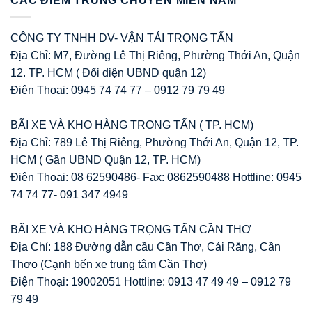
CÁC ĐIỂM TRUNG CHUYỂN MIỀN NAM
CÔNG TY TNHH DV- VẬN TẢI TRỌNG TẤN
Địa Chỉ: M7, Đường Lê Thị Riêng, Phường Thới An, Quận
12. TP. HCM ( Đối diện UBND quận 12)
Điện Thoại: 0945 74 74 77 – 0912 79 79 49
BÃI XE VÀ KHO HÀNG TRỌNG TẤN ( TP. HCM)
Địa Chỉ: 789 Lê Thị Riêng, Phường Thới An, Quận 12, TP.
HCM ( Gần UBND Quận 12, TP. HCM)
Điện Thoại: 08 62590486- Fax: 0862590488 Hottline: 0945
74 74 77- 091 347 4949
BÃI XE VÀ KHO HÀNG TRỌNG TẤN CẦN THƠ
Địa Chỉ: 188 Đường dẫn cầu Cần Thơ, Cái Răng, Cần
Thơo (Cạnh bến xe trung tâm Cần Thơ)
Điện Thoại: 19002051 Hottline: 0913 47 49 49 – 0912 79
79 49