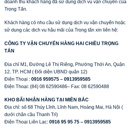
doanh thu khách hàng đã sử dụng dịch vụ vận chuyển của
Trọng Tấn.
Khách hàng có nhu cầu sử dụng dịch vụ vận chuyển hoặc
sử dụng các dịch vụ hậu mãi của Trọng tấn xin liên hệ:
CÔNG TY V
Ậ
N CHUY
Ể
N HÀNG HAI CHI
Ề
U TR
Ọ
NG
T
Ấ
N
Địa chỉ M1, Đường Lê Thị Riêng, Phường Thới An, Quận
12. TP. HCM ( Đối diện UBND quận 12)
Điện Thoại :
0916 959575 – 0913959585
Điện Thoại: (84) 08 62590486– Fax: 08 62590488
KHO BÃI NH
Ậ
N HÀNG T
Ạ
I MI
Ề
N B
Ắ
C
Địa chỉ: số 68 Thúy Lĩnh, Lĩnh Nam, Hoàng Mai, Hà Nội (
dưới chân cầu Thanh Trì)
Điện Thoại Liên Lạc:
0916 95 95 75 – 0913959585