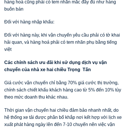
hàng hoá cũng phải có tem nhãn mắc đầy đủ như hàng
buôn bán
Đối với hàng nhập khẩu:
Đối với hàng này, khi vận chuyển yêu cầu phải có tờ khai
hải quan, và hàng hoá phải có tem nhãn phụ bằng tiếng
việt
Các chính sách
ư
u đãi khi s
ử
d
ụ
ng d
ị
ch v
ụ
v
ậ
n
chuy
ể
n c
ủ
a nhà xe hai chi
ề
u Tr
ọ
ng T
ấ
n
Giá cước vận chuyển chỉ bằng 70% giá cước thị trường,
chính sách chiết khấu khách hàng cao từ 5% đến 10% tùy
theo mức doanh thu khác nhau.
Thời gian vận chuyển hai chiều đảm bảo nhanh nhất, do
hệ thống xe tải được phân bổ khắp nơi kết hợp với lịch xe
xuất phát hàng ngày lên đến 7-10 chuyến nên việc vận