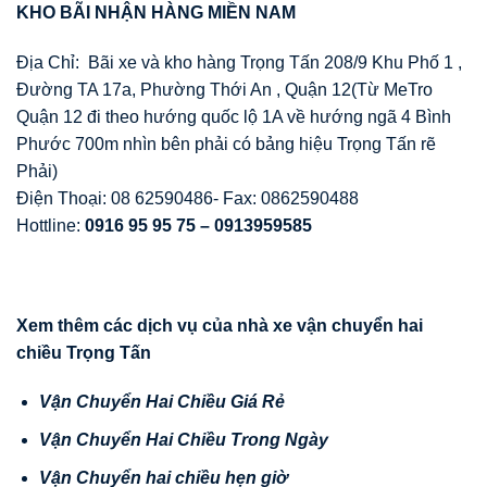
KHO BÃI NH
Ậ
N HÀNG MI
Ề
N NAM
Địa Chỉ: Bãi xe và kho hàng Trọng Tấn 208/9 Khu Phố 1 ,
Đường TA 17a, Phường Thới An , Quận 12(Từ MeTro
Quận 12 đi theo hướng quốc lộ 1A về hướng ngã 4 Bình
Phước 700m nhìn bên phải có bảng hiệu Trọng Tấn rẽ
Phải)
Điện Thoại: 08 62590486- Fax: 0862590488
Hottline:
0916 95 95 75 – 0913959585
Xem thêm các d
ị
ch v
ụ
c
ủ
a nhà xe v
ậ
n chuy
ể
n hai
chi
ề
u Tr
ọ
ng T
ấ
n
V
ậ
n Chuy
ể
n Hai Chi
ề
u Giá R
ẻ
V
ậ
n Chuy
ể
n Hai Chi
ề
u Trong Ngày
V
ậ
n Chuy
ể
n hai chi
ề
u h
ẹ
n gi
ờ