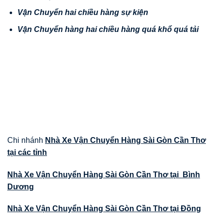
V
ậ
n Chuy
ể
n hai chi
ề
u hàng s
ự
ki
ệ
n
V
ậ
n
Chuy
ể
n hàng hai chi
ề
u hàng quá kh
ổ
quá t
ả
i
Chi nhánh
Nhà Xe Vận Chuyển Hàng Sài Gòn Cần Thơ
tại các tỉnh
Nhà Xe Vận Chuyển Hàng Sài Gòn Cần Thơ tại Bình
Dương
Nhà Xe Vận Chuyển Hàng Sài Gòn Cần Thơ tại Đồng