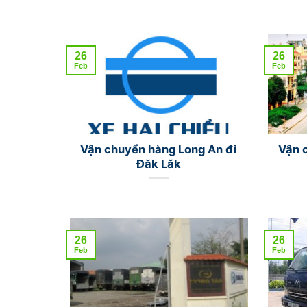
26
26
Feb
Feb
Vận chuyển hàng Long An đi
Vận 
Đăk Lăk
26
26
Feb
Feb