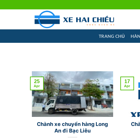
Skip
to
content
TRANG CHỦ
HÀN
25
17
Apr
Apr
Chành xe chuyển hàng Long
Chà
An đi Bạc Liêu