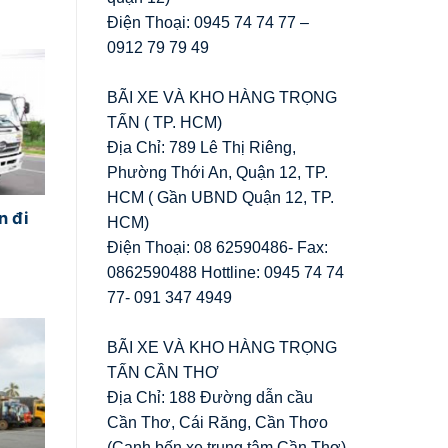
Điện Thoại: 0945 74 74 77 –
0912 79 79 49
BÃI XE VÀ KHO HÀNG TRỌNG
TẤN ( TP. HCM)
Địa Chỉ: 789 Lê Thị Riêng,
Phường Thới An, Quận 12, TP.
HCM ( Gần UBND Quận 12, TP.
n đi
HCM)
Điện Thoại: 08 62590486- Fax:
0862590488 Hottline: 0945 74 74
77- 091 347 4949
BÃI XE VÀ KHO HÀNG TRỌNG
TẤN CẦN THƠ
Địa Chỉ: 188 Đường dẫn cầu
Cần Thơ, Cái Răng, Cần Thơo
(Cạnh bến xe trung tâm Cần Thơ)