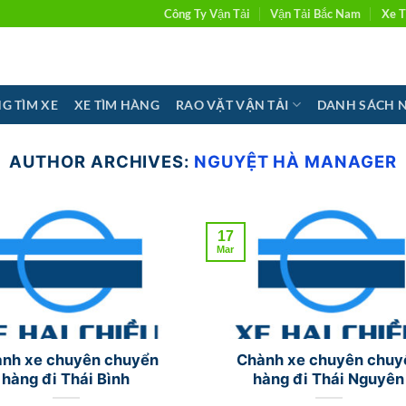
Công Ty Vận Tải
Vận Tải Bắc Nam
Xe T
G TÌM XE
XE TÌM HÀNG
RAO VẶT VẬN TẢI
DANH SÁCH 
AUTHOR ARCHIVES:
NGUYỆT HÀ MANAGER
17
Mar
nh xe chuyên chuyển
Chành xe chuyên chuy
hàng đi Thái Bình
hàng đi Thái Nguyên