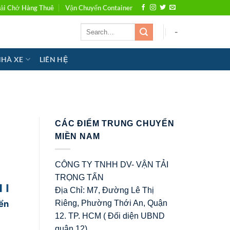
ải Chở Hàng Thuê
Vận Chuyển Container
-
NHÀ XE
LIÊN HỆ
CÁC ĐIỂM TRUNG CHUYỂN
MIỀN NAM
CÔNG TY TNHH DV- VẬN TẢI
TRỌNG TẤN
Địa Chỉ: M7, Đường Lê Thị
Riêng, Phường Thới An, Quận
ển
12. TP. HCM ( Đối diện UBND
quận 12)