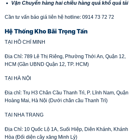
V
ậ
n
Chuy
ể
n hàng hai chi
ề
u hàng quá kh
ổ
quá t
ả
i
Cần tư vấn báo giá liên hệ hotline: 0914 73 72 72
Hệ Thống Kho Bãi Trọng Tấn
TẠI HỒ CHÍ MINH
Địa Chỉ: 789 Lê Thị Riêng, Phường Thới An, Quận 12,
HCM (Gần UBND Quận 12, TP. HCM)
TẠI HÀ NỘI
Địa chỉ: Trụ H3 Chân Cầu Thanh Trì, P. Lĩnh Nam, Quận
Hoàng Mai, Hà Nội (Dưới chân cầu Thanh Trì)
TẠI NHA TRANG
Địa Chỉ: 10 Quốc Lộ 1A, Suối Hiệp, Diên Khánh, Khánh
Hòa (Đối diện cây xăng Minh Lý)