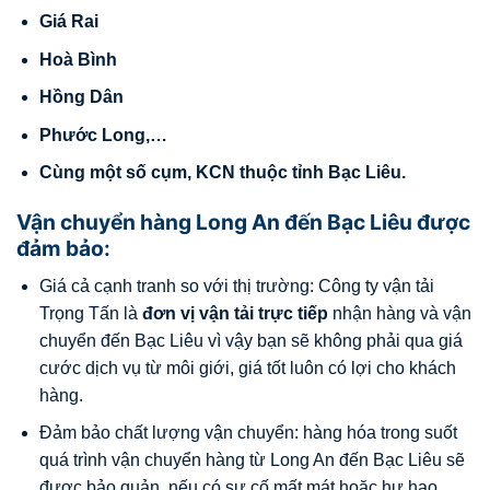
Giá Rai
Hoà Bình
Hồng Dân
Phước Long,…
Cùng m
ộ
t s
ố
c
ụ
m, KCN thu
ộ
c t
ỉ
nh Bạc Liêu
.
Vận chuyển hàng Long An đến Bạc Liêu được
đảm bảo:
Giá cả cạnh tranh so với thị trường: Công ty vận tải
Trọng Tấn là
đ
ơ
n v
ị
v
ậ
n t
ả
i tr
ự
c ti
ế
p
nhận hàng và vận
chuyển đến Bạc Liêu vì vậy bạn sẽ không phải qua giá
cước dịch vụ từ môi giới, giá tốt luôn có lợi cho khách
hàng.
Đảm bảo chất lượng vận chuyển: hàng hóa trong suốt
quá trình vận chuyển hàng từ Long An đến Bạc Liêu sẽ
được bảo quản, nếu có sự cố mất mát hoặc hư hao