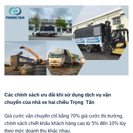
Các chính sách
ư
u đãi khi s
ử
d
ụ
ng d
ị
ch v
ụ
v
ậ
n
chuy
ể
n c
ủ
a nhà xe hai chi
ề
u Tr
ọ
ng T
ấ
n
Giá cước vận chuyển chỉ bằng 70% giá cước thị trường,
chính sách chiết khấu khách hàng cao từ 5% đến 10% tùy
theo mức doanh thu khác nhau.