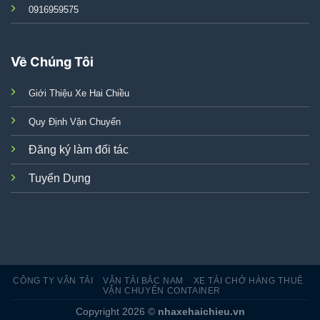
0916959575
Về Chúng Tôi
Giới Thiệu Xe Hai Chiều
Quy Định Vận Chuyển
Đăng ký làm đối tác
Tuyển Dụng
CÔNG TY VẬN TẢI
VẬN TẢI BẮC NAM
XE TẢI CHỞ HÀNG THUÊ
VẬN CHUYỂN CONTAINER
Copyright 2026 ©
nhaxehaichieu.vn