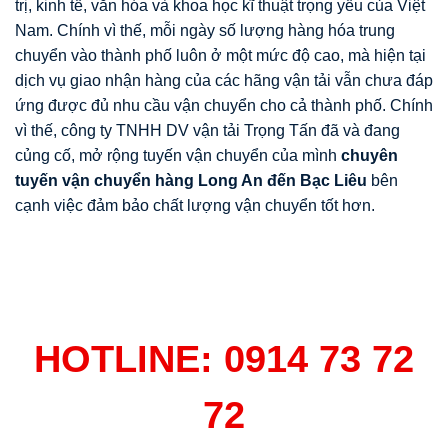
trị, kinh tế, văn hóa và khoa học kĩ thuật trọng yếu của Việt
Nam. Chính vì thế, mỗi ngày số lượng hàng hóa trung
chuyển vào thành phố luôn ở một mức độ cao, mà hiện tại
dịch vụ giao nhận hàng của các hãng vận tải vẫn chưa đáp
ứng được đủ nhu cầu vận chuyển cho cả thành phố. Chính
vì thế, công ty TNHH DV vận tải Trọng Tấn đã và đang
củng cố, mở rộng tuyến vận chuyển của mình
chuyên
tuy
ế
n v
ậ
n chuy
ể
n hàng Long An đ
ế
n Bạc Liêu
bên
cạnh việc đảm bảo chất lượng vận chuyển tốt hơn.
HOTLINE: 0914 73 72
72