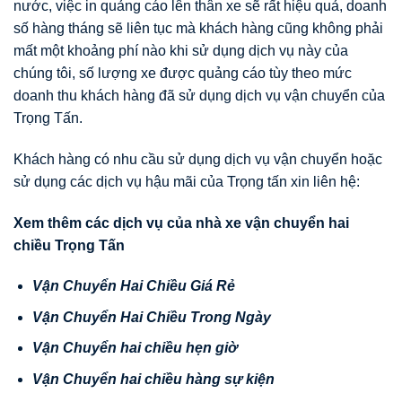
nước, việc in quảng cáo lên thân xe sẽ rất hiệu quả, doanh
số hàng tháng sẽ liên tục mà khách hàng cũng không phải
mất một khoảng phí nào khi sử dụng dịch vụ này của
chúng tôi, số lượng xe được quảng cáo tùy theo mức
doanh thu khách hàng đã sử dụng dịch vụ vận chuyển của
Trọng Tấn.
Khách hàng có nhu cầu sử dụng dịch vụ vận chuyển hoặc
sử dụng các dịch vụ hậu mãi của Trọng tấn xin liên hệ:
Xem thêm các d
ị
ch v
ụ
c
ủ
a nhà xe v
ậ
n chuy
ể
n hai
chi
ề
u Tr
ọ
ng T
ấ
n
V
ậ
n Chuy
ể
n Hai Chi
ề
u Giá R
ẻ
V
ậ
n Chuy
ể
n Hai Chi
ề
u Trong Ngày
V
ậ
n Chuy
ể
n hai chi
ề
u h
ẹ
n gi
ờ
V
ậ
n Chuy
ể
n hai chi
ề
u hàng s
ự
ki
ệ
n