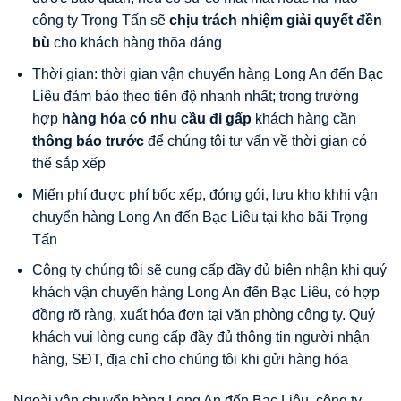
công ty Trọng Tấn sẽ
ch
ị
u trách nhi
ệ
m gi
ả
i quy
ế
t đ
ề
n
bù
cho khách hàng thõa đáng
Thời gian: thời gian vận chuyển hàng Long An đến Bạc
Liêu đảm bảo theo tiến độ nhanh nhất; trong trường
hợp
hàng hóa có nhu c
ầ
u đi g
ấ
p
khách hàng cần
thông báo tr
ướ
c
để chúng tôi tư vấn về thời gian có
thể sắp xếp
Miến phí được phí bốc xếp, đóng gói, lưu kho khhi vận
chuyển hàng Long An đến Bạc Liêu tại kho bãi Trọng
Tấn
Công ty chúng tôi sẽ cung cấp đầy đủ biên nhận khi quý
khách vận chuyển hàng Long An đến Bạc Liêu, có hợp
đồng rõ ràng, xuất hóa đơn tại văn phòng công ty. Quý
khách vui lòng cung cấp đầy đủ thông tin người nhận
hàng, SĐT, địa chỉ cho chúng tôi khi gửi hàng hóa
Ngoài vận chuyển hàng Long An đến Bạc Liêu, công ty