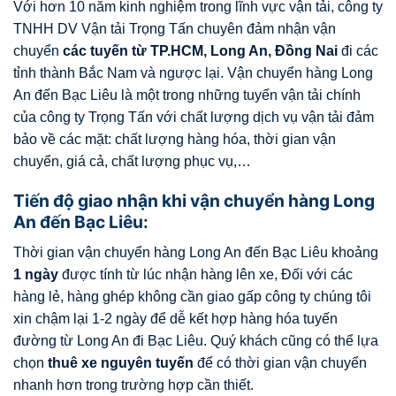
Với hơn 10 năm kinh nghiệm trong lĩnh vực vận tải, công ty
TNHH DV Vận tải Trọng Tấn chuyên đảm nhận vận
chuyển
các tuy
ế
n t
ừ
TP.HCM, Long An, Đ
ồ
ng Nai
đi các
tỉnh thành Bắc Nam và ngược lại. Vận chuyển hàng Long
An đến Bạc Liêu là một trong những tuyến vận tải chính
của công ty Trọng Tấn với chất lượng dịch vụ vận tải đảm
bảo về các mặt: chất lượng hàng hóa, thời gian vận
chuyển, giá cả, chất lượng phục vụ,…
Tiến độ giao nhận khi vận chuyển hàng Long
An đến Bạc Liêu:
Thời gian vận chuyển hàng Long An đến Bạc Liêu khoảng
1 ngày
được tính từ lúc nhận hàng lên xe, Đối với các
hàng lẻ, hàng ghép không cần giao gấp công ty chúng tôi
xin chậm lại 1-2 ngày để dễ kết hợp hàng hóa tuyến
đường từ Long An đi Bạc Liêu. Quý khách cũng có thể lựa
chọn
thuê xe nguyên tuy
ế
n
để có thời gian vận chuyển
nhanh hơn trong trường hợp cần thiết.