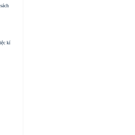
 sách
iệc kí