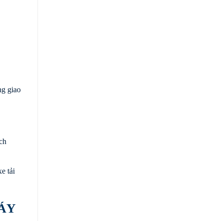
ng giao
ch
e tải
ÁY