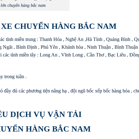
lớn chuyển hàng bắc nam
À XE CHUYỂN HÀNG BẮC NAM
 các tỉnh miền trung : Thanh Hóa , Nghệ An ,Hà Tỉnh , Quảng Bình , 
Ngãi , Bình Định , Phú Yên , Khánh hòa , Ninh Thuận , Bình Thuận ,
 các tỉnh miền tây : Long An , Vĩnh Long , Cần Thơ , Bạc Liêu , Đồ
y trong tuần .
, có đầy đủ các phương tiện nâng hạ , đội ngũ bốc xếp bốc hàng hóa , c
ỆU DỊCH VỤ VẬN TẢI
HUYỂN HÀNG BẮC NAM