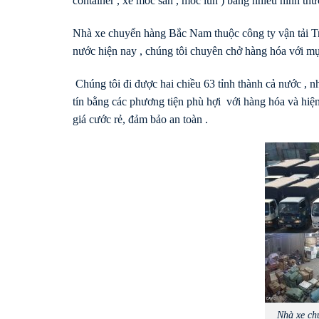
container , xe moc sàn , moc lùn ) bằng nhiều hình th
Nhà xe chuyển hàng Bắc Nam thuộc công ty vận tải Tr
nước hiện nay , chúng tôi chuyên chở hàng hóa với mục
Chúng tôi đi được hai chiều 63 tỉnh thành cả nước , 
tín bằng các phương tiện phù hợi với hàng hóa và hiệ
giá cước rẻ, đảm bảo an toàn .
Nhà xe ch