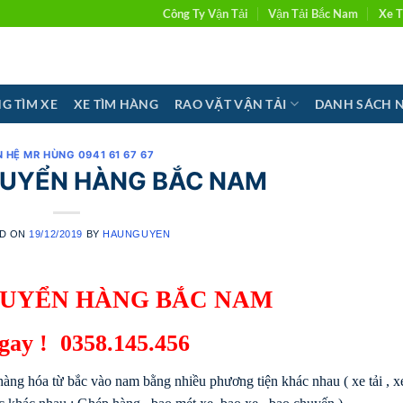
Công Ty Vận Tải
Vận Tải Bắc Nam
Xe T
G TÌM XE
XE TÌM HÀNG
RAO VẶT VẬN TẢI
DANH SÁCH 
N HỆ MR HÙNG 0941 61 67 67
HUYỂN HÀNG BẮC NAM
D ON
19/12/2019
BY
HAUNGUYEN
HUYỂN HÀNG BẮC NAM
ngay !
0358.145.456
ng hóa từ bắc vào nam bằng nhiều phương tiện khác nhau ( xe tải , x