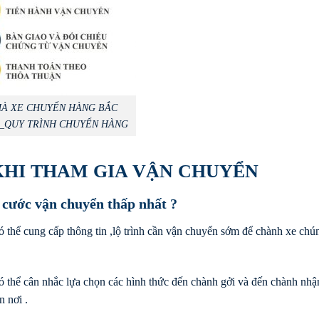
À XE CHUYỂN HÀNG BẮC
_QUY TRÌNH CHUYỂN HÀNG
KHI THAM GIA VẬN CHUYỂN
 cước vận chuyển thấp nhất ?
 thể cung cấp thông tin ,lộ trình cần vận chuyển sớm để chành xe chún
ó thể cân nhắc lựa chọn các hình thức đến chành gởi và đến chành nhậ
n nơi .