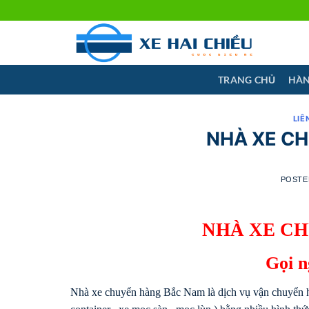
Skip
to
content
TRANG CHỦ
HÀN
LIÊ
NHÀ XE C
POSTE
NHÀ XE C
Gọi 
Nhà xe chuyển hàng Bắc Nam là dịch vụ vận chuyển hà