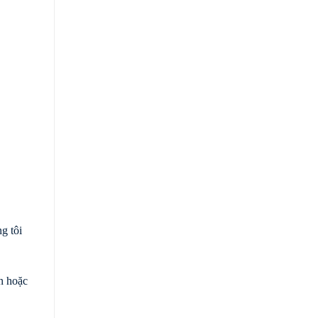
g tôi
n hoặc