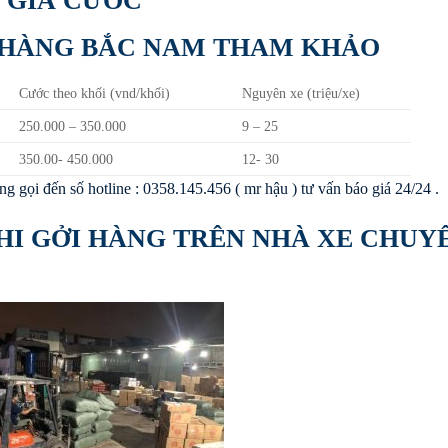
GIÁ CƯỚC
 HÀNG BẮC NAM THAM KHẢO
Cước theo khối (vnd/khối)
Nguyên xe (triệu/xe)
250.000 – 350.000
9 – 25
350.00- 450.000
12- 30
 gọi đến số hotline : 0358.145.456 ( mr hậu ) tư vấn báo giá 24/24 .
HI GỞI HÀNG TRÊN NHÀ XE CHUY