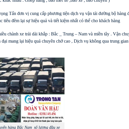
ức khác nhau : Ghép hàng , bao mét xe ,bao xe , bao chuyến )
ọng Tấn đơn vị cung cấp phương tiện dịch vụ vận tải đường bộ hàng 
 tiêu đêm lại sự hiệu quả và tiết kiệm nhất có thể cho khách hàng
nhiều chành xe trải dài khắp : Bắc _ Trung – Nam và miền tây . Vận ch
n đại mang lại hiệu quả chuyên chở cao , Dịch vụ không qua trung gian
uyển hàng Bắc Nam_số lượng đầu xe