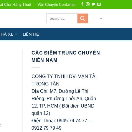
ải Chở Hàng Thuê
Vận Chuyển Container
-
NHÀ XE
LIÊN HỆ
CÁC ĐIỂM TRUNG CHUYỂN
MIỀN NAM
CÔNG TY TNHH DV- VẬN TẢI
TRỌNG TẤN
Địa Chỉ: M7, Đường Lê Thị
Riêng, Phường Thới An, Quận
12. TP. HCM ( Đối diện UBND
quận 12)
Điện Thoại: 0945 74 74 77 –
e
0912 79 79 49