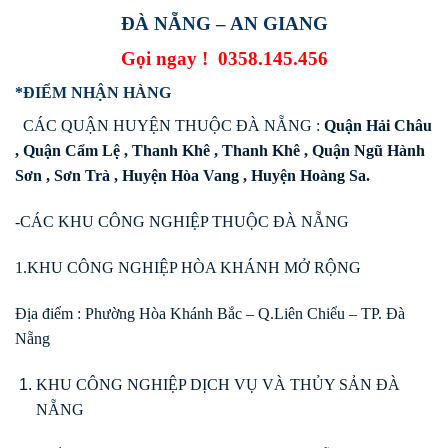
ĐÀ NẴNG – AN GIANG
Gọi ngay !
0358.145.456
*ĐIỂM NHẬN HÀNG
CÁC QUẬN HUYỆN THUỘC ĐÀ NẴNG :
Quận Hải Châu
, Quận Cẩm Lệ , Thanh Khê , Thanh Khê , Quận Ngũ Hành
Sơn , Sơn Trà , Huyện Hòa Vang , Huyện Hoàng Sa.
-CÁC KHU CÔNG NGHIỆP THUỘC ĐÀ NẴNG
1.KHU CÔNG NGHIỆP HÒA KHÁNH MỞ RỘNG
Địa điểm : Phường Hòa Khánh Bắc – Q.Liên Chiểu – TP. Đà
Nẵng
KHU CÔNG NGHIỆP DỊCH VỤ VÀ THỦY SẢN ĐÀ
NẴNG