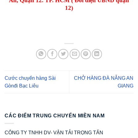
An, Quận 12. TP. HCM ( Đối diện UBND quận
12)
Cước chuyển hàng Sài
CHỞ HÀNG ĐÀ NẴNG AN
Gònđi Bạc Liêu
GIANG
CÁC ĐIỂM TRUNG CHUYỂN MIỀN NAM
CÔNG TY TNHH DV- VẬN TẢI TRỌNG TẤN