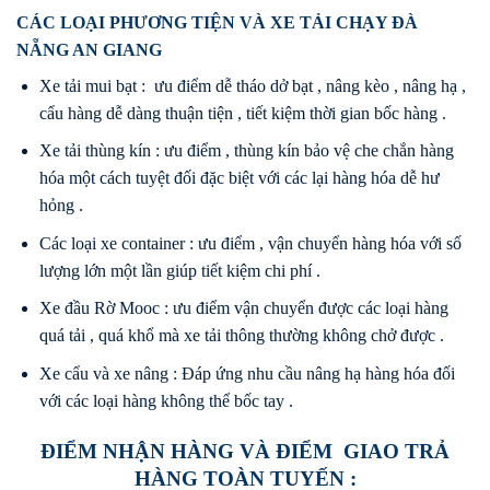
CÁC LOẠI PHƯƠNG TIỆN VÀ XE TẢI CHẠY ĐÀ
NẴNG AN GIANG
Xe tải mui bạt : ưu điểm dễ tháo dở bạt , nâng kèo , nâng hạ ,
cẩu hàng dễ dàng thuận tiện , tiết kiệm thời gian bốc hàng .
Xe tải thùng kín : ưu điểm , thùng kín bảo vệ che chắn hàng
hóa một cách tuyệt đối đặc biệt với các lại hàng hóa dễ hư
hỏng .
Các loại xe container : ưu điểm , vận chuyển hàng hóa với số
lượng lớn một lần giúp tiết kiệm chi phí .
Xe đầu Rờ Mooc : ưu điểm vận chuyển được các loại hàng
quá tải , quá khổ mà xe tải thông thường không chở được .
Xe cẩu và xe nâng : Đáp ứng nhu cầu nâng hạ hàng hóa đối
với các loại hàng không thể bốc tay .
ĐIỂM NHẬN HÀNG VÀ ĐIỂM GIAO TRẢ
HÀNG TOÀN TUYẾN :