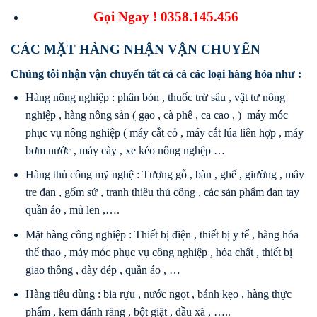
Gọi Ngay !
0358.145.456
CÁC MẶT HÀNG NHẬN VẬN CHUYỂN
Chúng tôi nhận vận chuyển tất cả cả các loại hàng hóa như :
Hàng nông nghiệp : phân bón , thuốc trừ sâu , vật tư nông
nghiệp , hàng nông sản ( gạo , cà phê , ca cao , ) máy móc
phục vụ nông nghiệp ( máy cắt cỏ , máy cắt lúa liên hợp , máy
bơm nước , máy cày , xe kéo nông nghệp …
Hàng thủ công mỹ nghệ : Tượng gỗ , bàn , ghế , giường , mây
tre đan , gốm sứ , tranh thiêu thủ công , các sản phẩm đan tay
quần áo , mủ len ,….
Mặt hàng công nghiệp : Thiết bị điện , thiết bị y tế , hàng hóa
thể thao , máy móc phục vụ công nghiệp , hóa chất , thiết bị
giao thông , dày dép , quần áo , …
Hàng tiêu dùng : bia rựu , nước ngọt , bánh kẹo , hàng thực
phẩm , kem đánh răng , bột giặt , dầu xã , …..