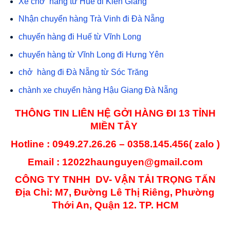
Xe chở hàng từ Huế đi Kiên Giang
Nhận chuyển hàng Trà Vinh đi Đà Nẵng
chuyển hàng đi Huế từ Vĩnh Long
chuyển hàng từ Vĩnh Long đi Hưng Yên
chở hàng đi Đà Nẵng từ Sóc Trăng
chành xe chuyển hàng Hậu Giang Đà Nẵng
THÔNG TIN LIÊN HỆ GỞI HÀNG ĐI 13 TỈNH
MIỀN TÂY
Hotline :
0949.27.26.26 – 0358.145.456
( zalo )
Email : 12022haunguyen@gmail.com
CÔNG TY TNHH DV- VẬN TẢI TRỌNG TẤN
Địa Chỉ: M7, Đường Lê Thị Riêng, Phường
Thới An, Quận 12. TP. HCM