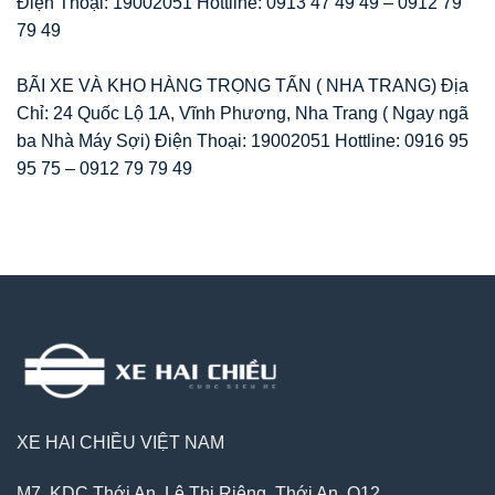
Điện Thoại: 19002051 Hottline: 0913 47 49 49 – 0912 79
79 49
BÃI XE VÀ KHO HÀNG TRỌNG TẤN ( NHA TRANG) Địa
Chỉ: 24 Quốc Lộ 1A, Vĩnh Phương, Nha Trang ( Ngay ngã
ba Nhà Máy Sợi) Điện Thoại: 19002051 Hottline: 0916 95
95 75 – 0912 79 79 49
XE HAI CHIỀU VIỆT NAM
M7, KDC Thới An, Lê Thị Riêng, Thới An, Q12