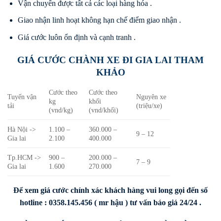
Vận chuyển được tất cả các loại hàng hóa .
Giao nhận linh hoạt không hạn chế điểm giao nhận .
Giá cước luôn ổn định và cạnh tranh .
GIÁ CƯỚC CHÀNH XE ĐI GIA LAI THAM
KHẢO
Cước theo
Cước theo
Tuyến vận
Nguyên xe
kg
khối
tải
(triệu/xe)
(vnd/kg)
(vnd/khối)
Hà Nội ->
1.100 –
360.000 –
9 – 12
Gia lai
2.100
400.000
Tp.HCM ->
900 –
200.000 –
7 – 9
Gia lai
1.600
270.000
Để xem giá cước chính xác khách hàng vui long gọi đến số
hotline : 0358.145.456 ( mr hậu ) tư vấn báo giá 24/24 .