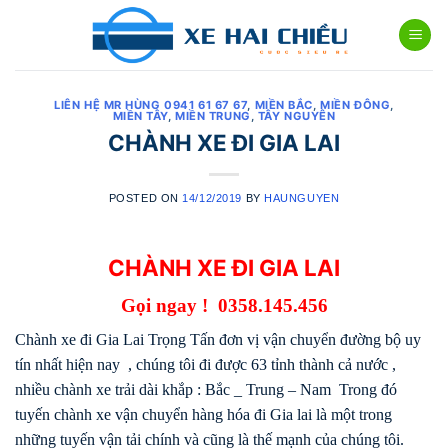
Skip
to
content
LIÊN HỆ MR HÙNG 0941 61 67 67
,
MIỀN BẮC
,
MIỀN ĐÔNG
,
MIỀN TÂY
,
MIỀN TRUNG
,
TÂY NGUYÊN
CHÀNH XE ĐI GIA LAI
POSTED ON
14/12/2019
BY
HAUNGUYEN
CHÀNH XE ĐI GIA LAI
Gọi ngay !
0358.145.456
Chành xe đi Gia Lai Trọng Tấn đơn vị vận chuyển đường bộ uy
tín nhất hiện nay , chúng tôi đi được 63 tỉnh thành cả nước ,
nhiều chành xe trải dài khắp : Bắc _ Trung – Nam Trong đó
tuyến chành xe vận chuyển hàng hóa đi Gia lai là một trong
những tuyến vận tải chính và cũng là thế mạnh của chúng tôi.