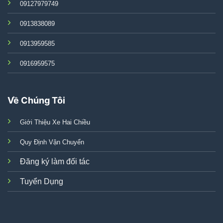
09127979749
0913838089
0913959585
0916959575
Về Chúng Tôi
Giới Thiệu Xe Hai Chiều
Quy Định Vận Chuyển
Đăng ký làm đối tác
Tuyển Dụng