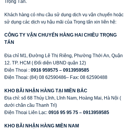
Trọng Tấn.
Khách hàng có nhu cầu sử dụng dịch vụ vận chuyển hoặc
sử dụng các dịch vụ hậu mãi của Trọng tấn xin liên hệ:
CÔNG TY V
Ậ
N CHUY
Ể
N HÀNG HAI CHI
Ề
U TR
Ọ
NG
T
Ấ
N
Địa chỉ M1, Đường Lê Thị Riêng, Phường Thới An, Quận
12. TP. HCM ( Đối diện UBND quận 12)
Điện Thoại :
0916 959575 – 0913959585
Điện Thoại: (84) 08 62590486– Fax: 08 62590488
KHO BÃI NH
Ậ
N HÀNG T
Ạ
I MI
Ề
N B
Ắ
C
Địa chỉ: số 68 Thúy Lĩnh, Lĩnh Nam, Hoàng Mai, Hà Nội (
dưới chân cầu Thanh Trì)
Điện Thoại Liên Lạc:
0916 95 95 75 – 0913959585
KHO BÃI NH
Ậ
N HÀNG MI
Ề
N NAM