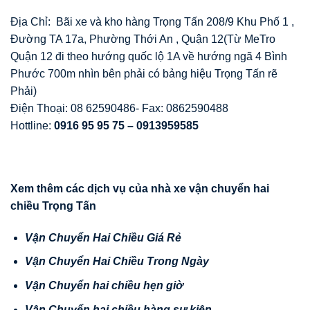
Địa Chỉ: Bãi xe và kho hàng Trọng Tấn 208/9 Khu Phố 1 ,
Đường TA 17a, Phường Thới An , Quận 12(Từ MeTro
Quận 12 đi theo hướng quốc lộ 1A về hướng ngã 4 Bình
Phước 700m nhìn bên phải có bảng hiệu Trọng Tấn rẽ
Phải)
Điện Thoại: 08 62590486- Fax: 0862590488
Hottline:
0916 95 95 75 – 0913959585
Xem thêm các d
ị
ch v
ụ
c
ủ
a nhà xe v
ậ
n chuy
ể
n hai
chi
ề
u Tr
ọ
ng T
ấ
n
V
ậ
n Chuy
ể
n Hai Chi
ề
u Giá R
ẻ
V
ậ
n Chuy
ể
n Hai Chi
ề
u Trong Ngày
V
ậ
n Chuy
ể
n hai chi
ề
u h
ẹ
n gi
ờ
V
ậ
n Chuy
ể
n hai chi
ề
u hàng s
ự
ki
ệ
n