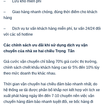
– Lưu kho miễn phí
– Giao hàng nhanh chóng, đúng thời điểm cho khách
hàng
– Dịch vụ tư vấn khách hàng miễn phí, tư vấn 24/24 đối
với các số hotline
Các chính sách
ư
u đãi khi s
ử
d
ụ
ng d
ị
ch v
ụ
v
ậ
n
chuy
ể
n c
ủ
a nhà xe hai chi
ề
u Tr
ọ
ng T
ấ
n
Giá cước vận chuyển chỉ bằng 70% giá cước thị trường,
chính sách chiết khấu khách hàng cao từ 5% đến 10% tùy
theo mức doanh thu khác nhau.
Thời gian vận chuyển hai chiều đảm bảo nhanh nhất, do
hệ thống xe tải được phân bổ khắp nơi kết hợp với lịch xe
xuất phát hàng ngày lên đến 7-10 chuyến nên việc vận
chuyển hàng đảm bảo nhanh tuyệt đối, xe bốc hàng đi