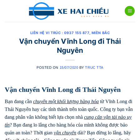
Skip
to
content
LIÊN HỆ VI TRÚC : 0937 155 877
,
MIỀN BẮC
Vận chuyển Vĩnh Long đi Thái
Nguyên
POSTED ON
15/07/2020
BY
TRUC TTA
Vận chuyển Vĩnh Long đi Thái Nguyên
Bạn đang cần
chuyển một khối lượng hàng hóa
từ Vĩnh Long đi
Thái Nguyên hay các tỉnh thành trên toàn quốc. Công ty bạn vẫn
đang phân vân không biết lựa chọn nhà
cung cấp vận tải nào uy
tín
? Bạn đang lo lắng cho hàng hóa của mình không được bảo
quản an toàn? Thời gian
vận chuyển
dài? Bạn đừng lo lắng, hãy