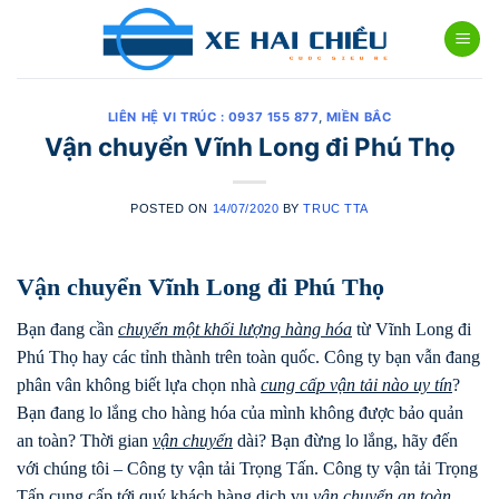
Skip
to
content
LIÊN HỆ VI TRÚC : 0937 155 877
,
MIỀN BẮC
Vận chuyển Vĩnh Long đi Phú Thọ
POSTED ON
14/07/2020
BY
TRUC TTA
Vận chuyển Vĩnh Long đi Phú Thọ
Bạn đang cần
chuyển một khối lượng hàng hóa
từ Vĩnh Long đi
Phú Thọ hay các tỉnh thành trên toàn quốc. Công ty bạn vẫn đang
phân vân không biết lựa chọn nhà
cung cấp vận tải nào uy tín
?
Bạn đang lo lắng cho hàng hóa của mình không được bảo quản
an toàn? Thời gian
vận chuyển
dài? Bạn đừng lo lắng, hãy đến
với chúng tôi – Công ty vận tải Trọng Tấn. Công ty vận tải Trọng
Tấn cung cấp tới quý khách hàng dịch vụ
vận chuyển an toàn,