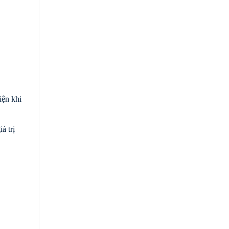
iện khi
á trị