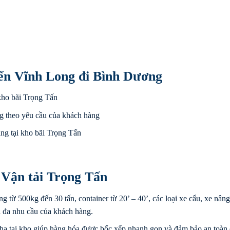
ển Vĩnh Long đi Bình Dương
kho bãi Trọng Tấn
g theo yêu cầu của khách hàng
ng tại kho bãi Trọng Tấn
 Vận tải Trọng Tấn
ng từ 500kg đến 30 tấn, container từ 20’ – 40’, các loại xe cẩu, xe nâng
i đa nhu cầu của khách hàng.
hạ tại kho giúp hàng hóa được bốc xếp nhanh gọn và đảm bảo an toàn