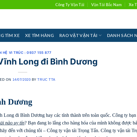
Công Ty Vận Tải
Vận Tải Bắc Nam
Xe T
G TÌM XE
XE TÌM HÀNG
RAO VẶT VẬN TẢI
DANH SÁCH 
N HỆ VI TRÚC : 0937 155 877
Vĩnh Long đi Bình Dương
ED ON
14/07/2020
BY
TRUC TTA
nh Dương
h Long đi Bình Dương hay các tỉnh thành trên toàn quốc. Công ty bạn
ải nào uy tín
? Bạn đang lo lắng cho hàng hóa của mình không được b
hãy đến với chúng tôi – Công ty vận tải Trọng Tấn. Công ty vận tải T