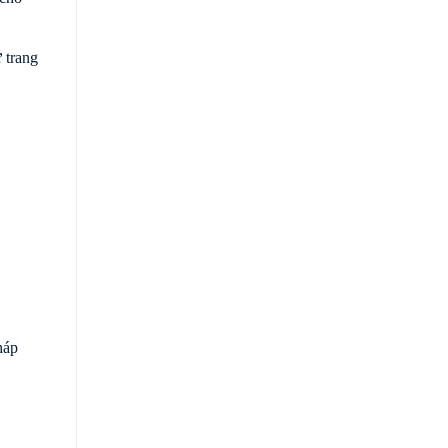
 trang
háp