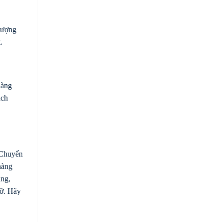
lượng
.
hàng
ách
 Chuyển
hàng
àng,
đỡ. Hãy