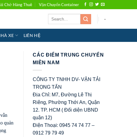
ải Chở Hàng Thuê
Vận Chuyển Container
-
NHÀ XE
LIÊN HỆ
CÁC ĐIỂM TRUNG CHUYỂN
MIỀN NAM
CÔNG TY TNHH DV- VẬN TẢI
TRỌNG TẤN
Địa Chỉ: M7, Đường Lê Thị
Riêng, Phường Thới An, Quận
12. TP. HCM ( Đối diện UBND
 vẫn
quận 12)
ảo quản
Điện Thoại: 0945 74 74 77 –
rọng
0912 79 79 49