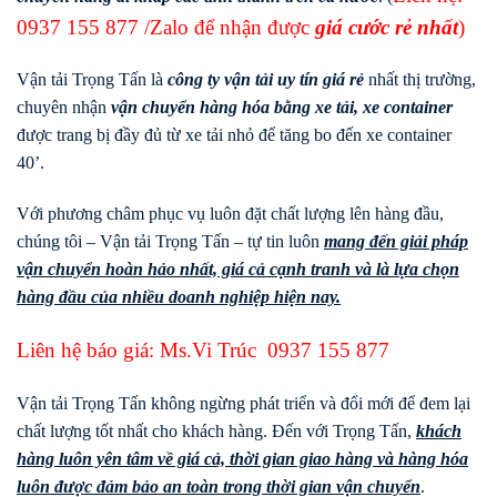
0937 155 877
/Zalo để nhận được
giá cước rẻ nhất
)
Vận tải Trọng Tấn là
công ty vận tải uy tín giá rẻ
nhất thị trường,
chuyên nhận
vận chuyển hàng hóa bằng xe tải, xe container
được trang bị đầy đủ từ xe tải nhỏ để tăng bo đến xe container
40’.
Với phương châm phục vụ luôn đặt chất lượng lên hàng đầu,
chúng tôi – Vận tải Trọng Tấn – tự tin luôn
mang đến giải pháp
vận chuyển hoàn hảo nhất, giá cả cạnh tranh và là lựa chọn
hàng đầu của nhiều doanh nghiệp hiện nay.
Liên hệ báo giá: Ms.Vi Trúc
0937 155 877
Vận tải Trọng Tấn không ngừng phát triển và đổi mới để đem lại
chất lượng tốt nhất cho khách hàng. Đến với Trọng Tấn,
khách
hàng luôn yên tâm về giá cả, thời gian giao hàng và hàng hóa
luôn được đảm bảo an toàn trong thời gian vận chuyển
.