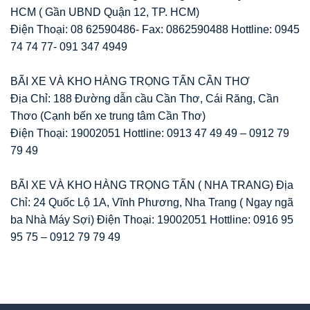
HCM ( Gần UBND Quận 12, TP. HCM)
Điện Thoại: 08 62590486- Fax: 0862590488 Hottline: 0945
74 74 77- 091 347 4949
BÃI XE VÀ KHO HÀNG TRỌNG TẤN CẦN THƠ
Địa Chỉ: 188 Đường dẫn cầu Cần Thơ, Cái Răng, Cần
Thơo (Cạnh bến xe trung tâm Cần Thơ)
Điện Thoại: 19002051 Hottline: 0913 47 49 49 – 0912 79
79 49
BÃI XE VÀ KHO HÀNG TRỌNG TẤN ( NHA TRANG) Địa
Chỉ: 24 Quốc Lộ 1A, Vĩnh Phương, Nha Trang ( Ngay ngã
ba Nhà Máy Sợi) Điện Thoại: 19002051 Hottline: 0916 95
95 75 – 0912 79 79 49