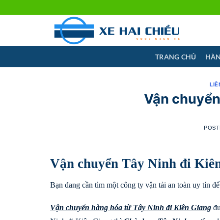
Skip
to
content
TRANG CHỦ
HÀN
LIÊ
Vận chuyển 
POST
Vận chuyển Tây Ninh đi Kiê
Bạn đang cần tìm một công ty vận tải an toàn uy tín 
Vận chuyển hàng hóa từ Tây Ninh đi
Kiên Giang
đư