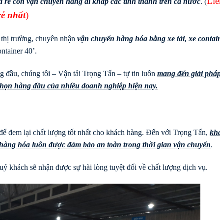
Liê
á rẻ còn vận chuyển hàng đi khắp các tỉnh thành trên cả nước
. (
rẻ nhất
)
 thị trường, chuyên nhận
vận chuyển hàng hóa bằng xe tải, xe contai
ntainer 40’.
 đầu, chúng tôi – Vận tải Trọng Tấn – tự tin luôn
mang đến giải phá
 chọn hàng đầu của nhiều doanh nghiệp hiện nay.
để đem lại chất lượng tốt nhất cho khách hàng. Đến với Trọng Tấn,
kh
à hàng hóa luôn được đảm bảo an toàn trong thời gian vận chuyển
.
ý khách sẽ nhận được sự hài lòng tuyệt đối về chất lượng dịch vụ.