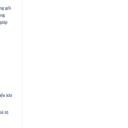
ng gói
ùng
giúp
iện khi
á trị