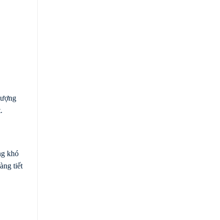
lượng
.
ng khó
àng tiết