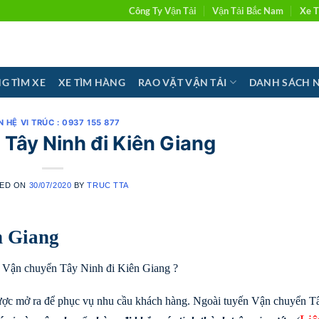
Công Ty Vận Tải
Vận Tải Bắc Nam
Xe T
G TÌM XE
XE TÌM HÀNG
RAO VẶT VẬN TẢI
DANH SÁCH 
N HỆ VI TRÚC : 0937 155 877
Tây Ninh đi Kiên Giang
ED ON
30/07/2020
BY
TRUC TTA
n Giang
để Vận chuyển Tây Ninh đi Kiên Giang ?
ợc mở ra để phục vụ nhu cầu khách hàng. Ngoài tuyến Vận chuyển T