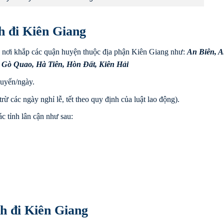
h đi Kiên Giang
 nơi khắp các quận huyện thuộc địa phận Kiên Giang như:
An Biên
,
A
,
Gò Quao
,
Hà Tiên
,
Hòn Đất
,
Kiên Hải
uyến/ngày.
rừ các ngày nghỉ lễ, tết theo quy định của luật lao động).
c tỉnh lân cận như sau:
h đi Kiên Giang