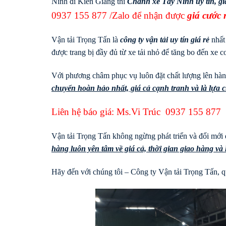
Ninh đi Kiên Giang thì
Chành xe Tây Ninh uy tín, gi
0937 155 877
/Zalo để nhận được
giá cước 
Vận tải Trọng Tấn là
công ty vận tải uy tín giá rẻ
nhất
được trang bị đầy đủ từ xe tải nhỏ để tăng bo đến xe co
Với phương châm phục vụ luôn đặt chất lượng lên hàng
chuyển hoàn hảo nhất, giá cả cạnh tranh và là lựa
Liên hệ báo giá: Ms.Vi Trúc
0937 155 877
Vận tải Trọng Tấn không ngừng phát triển và đổi mới 
hàng luôn yên tâm về giá cả, thời gian giao hàng v
Hãy đến với chúng tôi – Công ty Vận tải Trọng Tấn, qu