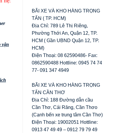
n hệ:
BÃI XE VÀ KHO HÀNG TRỌNG
TẤN ( TP. HCM)
ner
Địa Chỉ: 789 Lê Thị Riêng,
Phường Thới An, Quận 12, TP.
HCM ( Gần UBND Quận 12, TP.
p vận
HCM)
Điện Thoại: 08 62590486- Fax:
0862590488 Hottline: 0945 74 74
77- 091 347 4949
ách
BÃI XE VÀ KHO HÀNG TRỌNG
TẤN CẦN THƠ
Địa Chỉ: 188 Đường dẫn cầu
Cần Thơ, Cái Răng, Cần Thơo
(Cạnh bến xe trung tâm Cần Thơ)
Điện Thoại: 19002051 Hottline:
0913 47 49 49 – 0912 79 79 49