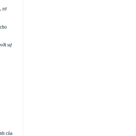
, rơ
 cho
với sự
ịnh của