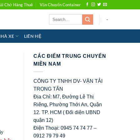
ải Chở Hàng Thuê
Vận Chuyển Container
-
NHÀ XE
LIÊN HỆ
CÁC ĐIỂM TRUNG CHUYỂN
MIỀN NAM
CÔNG TY TNHH DV- VẬN TẢI
TRỌNG TẤN
Địa Chỉ: M7, Đường Lê Thị
Riêng, Phường Thới An, Quận
12. TP. HCM ( Đối diện UBND
quận 12)
Điện Thoại: 0945 74 74 77 –
ây
0912 79 79 49