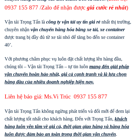
0937 155 877
/Zalo để nhận được
giá cước rẻ nhất
)
Vận tải Trọng Tấn là
công ty vận tải uy tín giá rẻ
nhất thị trường,
chuyên nhận
vận chuyển hàng hóa bằng xe tải, xe container
được trang bị đầy đủ từ xe tải nhỏ để tăng bo đến xe container
40’.
Với phương châm phục vụ luôn đặt chất lượng lên hàng đầu,
chúng tôi – Vận tải Trọng Tấn – tự tin luôn
mang đến giải pháp
vận chuyển hoàn hảo nhất, giá cả cạnh tranh và là lựa chọn
hàng đầu của nhiều doanh nghiệp hiện nay.
Liên hệ báo giá: Ms.Vi Trúc
0937 155 877
Vận tải Trọng Tấn không ngừng phát triển và đổi mới để đem lại
chất lượng tốt nhất cho khách hàng. Đến với Trọng Tấn,
khách
hàng luôn yên tâm về giá cả, thời gian giao hàng và hàng hóa
luôn được đảm bảo an toàn trong thời gian vận chuyển
.