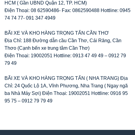
HCM ( Gần UBND Quận 12, TP. HCM)
Điện Thoại: 08 62590486- Fax: 0862590488 Hottline: 0945
74 74 77- 091 347 4949
BÃI XE VÀ KHO HÀNG TRỌNG TẤN CẦN THƠ
Địa Chỉ: 188 Đường dẫn cầu Cần Thơ, Cái Răng, Cần
Thơo (Cạnh bến xe trung tâm Cần Thơ)
Điện Thoại: 19002051 Hottline: 0913 47 49 49 – 0912 79
79 49
BÃI XE VÀ KHO HÀNG TRỌNG TẤN ( NHA TRANG) Địa
Chỉ: 24 Quốc Lộ 1A, Vĩnh Phương, Nha Trang ( Ngay ngã
ba Nhà Máy Sợi) Điện Thoại: 19002051 Hottline: 0916 95
95 75 – 0912 79 79 49