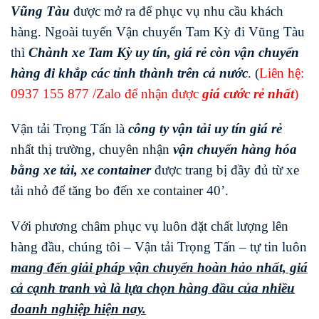
Vũng Tàu
được mở ra để phục vụ nhu cầu khách
hàng. Ngoài tuyến Vận chuyển Tam Kỳ đi Vũng Tàu
thì
Chành xe Tam Kỳ uy tín, giá rẻ còn vận chuyển
hàng đi khắp các tỉnh thành trên cả nước
. (
Liên hệ:
0937 155 877
/Zalo để nhận được
giá cước rẻ nhất
)
Vận tải Trọng Tấn là
công ty vận tải uy tín giá rẻ
nhất thị trường, chuyên nhận
vận chuyển hàng hóa
bằng xe tải, xe container
được trang bị đầy đủ từ xe
tải nhỏ để tăng bo đến xe container 40’.
Với phương châm phục vụ luôn đặt chất lượng lên
hàng đầu, chúng tôi – Vận tải Trọng Tấn – tự tin luôn
mang đến giải pháp vận chuyển hoàn hảo nhất, giá
cả cạnh tranh và là lựa chọn hàng đầu của nhiều
doanh nghiệp hiện nay.