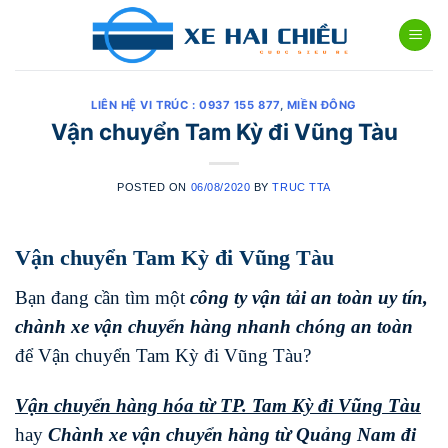
Skip
to
content
LIÊN HỆ VI TRÚC : 0937 155 877
,
MIỀN ĐÔNG
Vận chuyển Tam Kỳ đi Vũng Tàu
POSTED ON
06/08/2020
BY
TRUC TTA
Vận chuyển Tam Kỳ đi Vũng Tàu
Bạn đang cần tìm một
công ty vận tải an toàn uy tín,
chành xe vận chuyển hàng nhanh chóng
an toàn
để Vận chuyển Tam Kỳ đi Vũng Tàu?
Vận chuyển hàng hóa từ TP. Tam Kỳ đi
Vũng Tàu
hay
Chành xe vận chuyển hàng từ Quảng Nam đi