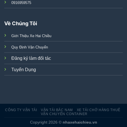
0916959575
Về Chúng Tôi
Giới Thiệu Xe Hai Chiều
Quy Định Vận Chuyển
Đăng ký làm đối tác
Tuyển Dụng
CÔNG TY VẬN TẢI
VẬN TẢI BẮC NAM
XE TẢI CHỞ HÀNG THUÊ
VẬN CHUYỂN CONTAINER
Copyright 2026 ©
nhaxehaichieu.vn