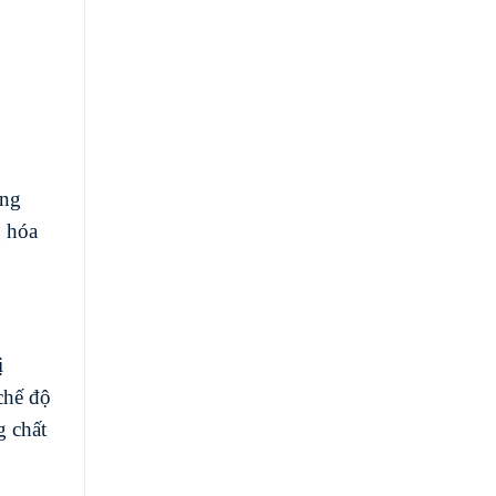
àng
g hóa
ị
chế độ
g chất