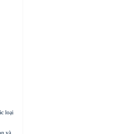
c loại
ọn và