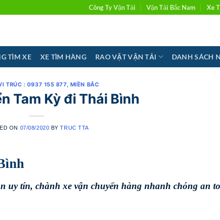
Công Ty Vận Tải
Vận Tải Bắc Nam
Xe T
G TÌM XE
XE TÌM HÀNG
RAO VẶT VẬN TẢI
DANH SÁCH 
VI TRÚC : 0937 155 877
,
MIỀN BẮC
n Tam Kỳ đi Thái Bình
ED ON
07/08/2020
BY
TRUC TTA
Bình
oàn uy tín, chành xe vận chuyển hàng nhanh chóng
an t