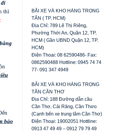
đi
BÃI XE VÀ KHO HÀNG TRỌNG
 thì
TẤN ( TP. HCM)
:
Địa Chỉ: 789 Lê Thị Riêng,
Phường Thới An, Quận 12, TP.
HCM ( Gần UBND Quận 12, TP.
 bằng
HCM)
Điện Thoại: 08 62590486- Fax:
0862590488 Hottline: 0945 74 74
uôn
77- 091 347 4949
hiều
BÃI XE VÀ KHO HÀNG TRỌNG
TẤN CẦN THƠ
Địa Chỉ: 188 Đường dẫn cầu
Cần Thơ, Cái Răng, Cần Thơo
 Đến
(Cạnh bến xe trung tâm Cần Thơ)
ảm bảo
Điện Thoại: 19002051 Hottline:
0913 47 49 49 – 0912 79 79 49