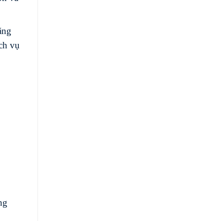
ằng
ch vụ
ng