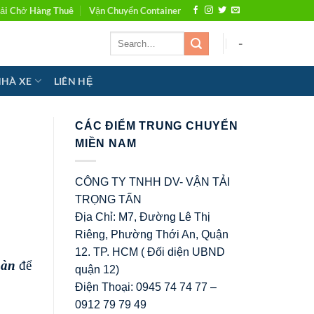
ải Chở Hàng Thuê
Vận Chuyển Container
-
NHÀ XE
LIÊN HỆ
CÁC ĐIỂM TRUNG CHUYỂN
MIỀN NAM
CÔNG TY TNHH DV- VẬN TẢI
TRỌNG TẤN
Địa Chỉ: M7, Đường Lê Thị
Riêng, Phường Thới An, Quận
12. TP. HCM ( Đối diện UBND
oàn
để
quận 12)
Điện Thoại: 0945 74 74 77 –
0912 79 79 49