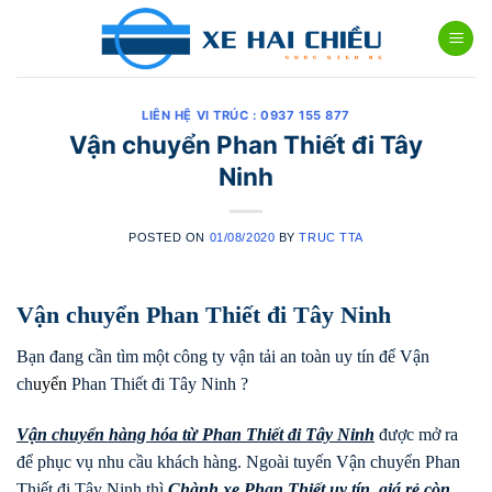
Skip
to
content
LIÊN HỆ VI TRÚC : 0937 155 877
Vận chuyển Phan Thiết đi Tây
Ninh
POSTED ON
01/08/2020
BY
TRUC TTA
Vận chuyển Phan Thiết đi Tây Ninh
Bạn đang cần tìm một công ty vận tải an toàn uy tín để Vận
ch
uyển
Phan Thiết đi Tây Ninh ?
Vận chuyển hàng hóa từ Phan Thiết đi
Tây Ninh
được mở ra
để phục vụ nhu cầu khách hàng. Ngoài tuyến Vận chuyển Phan
Thiết đi Tây Ninh thì
Chành xe Phan Thiết uy tín, giá rẻ còn