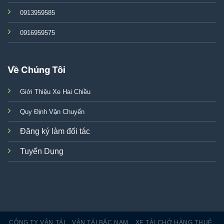
0913959585
0916959575
Về Chúng Tôi
Giới Thiệu Xe Hai Chiều
Quy Định Vận Chuyển
Đăng ký làm đối tác
Tuyển Dụng
CÔNG TY VẬN TẢI
VẬN TẢI BẮC NAM
XE TẢI CHỞ HÀNG THUÊ