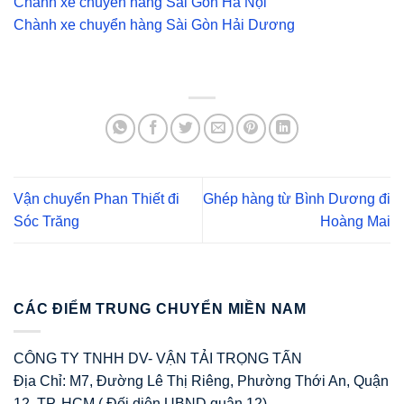
Chành xe chuyển hàng Sài Gòn Hà Nội
Chành xe chuyển hàng Sài Gòn Hải Dương
Vận chuyển Phan Thiết đi
Ghép hàng từ Bình Dương đi
Sóc Trăng
Hoàng Mai
CÁC ĐIỂM TRUNG CHUYỂN MIỀN NAM
CÔNG TY TNHH DV- VẬN TẢI TRỌNG TẤN
Địa Chỉ: M7, Đường Lê Thị Riêng, Phường Thới An, Quận
12. TP. HCM ( Đối diện UBND quận 12)