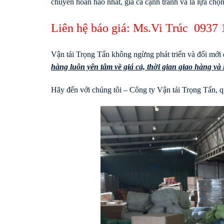
chuyển hoàn hảo nhất, giá cả cạnh tranh và là lựa chọ
Liên hệ báo giá: Ms.Vi Trúc
0937 
Vận tải Trọng Tấn không ngừng phát triển và đổi mới 
hàng luôn yên tâm về giá cả, thời gian giao hàng v
Hãy đến với chúng tôi – Công ty Vận tải Trọng Tấn, qu