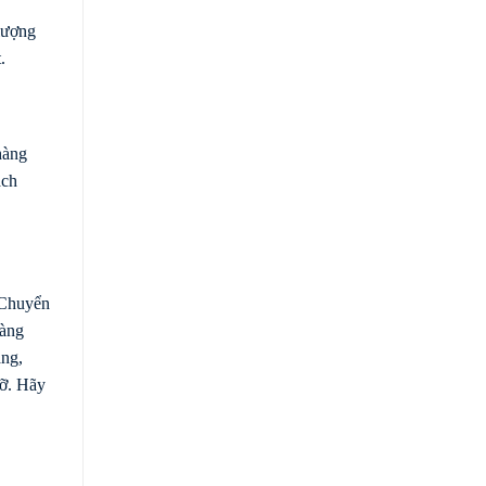
lượng
.
hàng
ách
 Chuyển
hàng
àng,
đỡ. Hãy