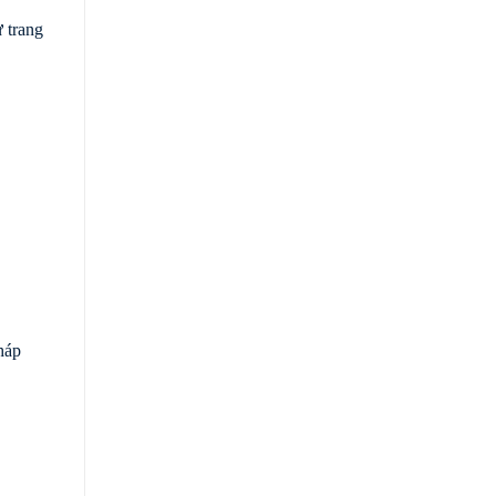
 trang
háp