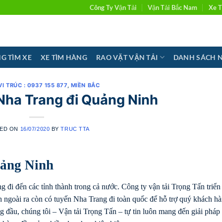
Công Ty Vận Tải
Vận Tải Bắc Nam
Xe T
G TÌM XE
XE TÌM HÀNG
RAO VẶT VẬN TẢI
DANH SÁCH 
VI TRÚC : 0937 155 877
,
MIỀN BẮC
Nha Trang đi Quảng Ninh
ED ON
16/07/2020
BY
TRUC TTA
uảng Ninh
đi đến các tỉnh thành trong cả nước. Công ty vận tải Trọng Tấn triển
goài ra còn có tuyến Nha Trang đi toàn quốc để hỗ trợ quý khách hà
 đầu, chúng tôi – Vận tải Trọng Tấn – tự tin luôn mang đến giải pháp