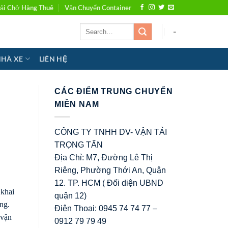
ải Chở Hàng Thuê
Vận Chuyển Container
-
NHÀ XE
LIÊN HỆ
CÁC ĐIỂM TRUNG CHUYỂN
MIỀN NAM
CÔNG TY TNHH DV- VẬN TẢI
TRỌNG TẤN
Địa Chỉ: M7, Đường Lê Thị
Riêng, Phường Thới An, Quận
12. TP. HCM ( Đối diện UBND
 khai
quận 12)
ng.
Điện Thoại: 0945 74 74 77 –
 vận
0912 79 79 49