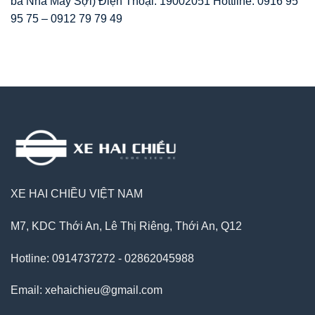
ba Nhà Máy Sợi) Điện Thoại: 19002051 Hottline: 0916 95
95 75 – 0912 79 79 49
XE HAI CHIỀU VIỆT NAM
M7, KDC Thới An, Lê Thị Riêng, Thới An, Q12
Hotline: 0914737272 - 02862045988
Email: xehaichieu@gmail.com