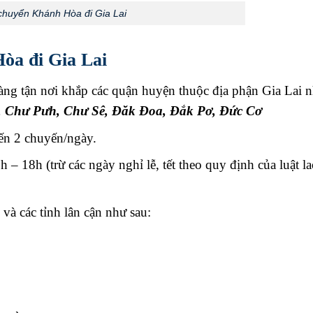
chuyển Khánh Hòa đi Gia Lai
òa đi Gia Lai
ng tận nơi khắp các quận huyện thuộc địa phận Gia Lai n
,
Chư Pưh
,
Chư Sê
,
Đăk Đoa
,
Đắk Pơ
,
Đức Cơ
ến 2 chuyến/ngày.
h – 18h (trừ các ngày nghỉ lễ, tết theo quy định của luật l
và các tỉnh lân cận như sau: