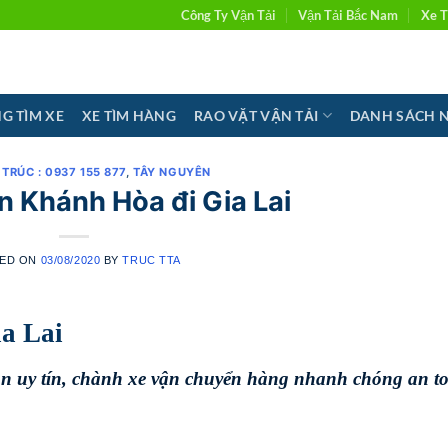
Công Ty Vận Tải
Vận Tải Bắc Nam
Xe T
G TÌM XE
XE TÌM HÀNG
RAO VẶT VẬN TẢI
DANH SÁCH 
I TRÚC : 0937 155 877
,
TÂY NGUYÊN
 Khánh Hòa đi Gia Lai
ED ON
03/08/2020
BY
TRUC TTA
a Lai
oàn uy tín, chành xe vận chuyển hàng nhanh chóng
an t