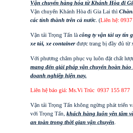
Vận chuyển hàng hóa từ Khánh Hòa đi
Gi
Vận chuyển Khánh Hòa đi Gia Lai thì
Chành
các tỉnh thành trên cả nước
. (
Liên hệ:
0937
Vận tải Trọng Tấn là
công ty vận tải uy tín g
xe tải, xe container
được trang bị đầy đủ từ x
Với phương châm phục vụ luôn đặt chất lượng
mang đến giải pháp vận chuyển hoàn hảo n
doanh nghiệp hiện nay.
Liên hệ báo giá: Ms.Vi Trúc
0937 155 877
Vận tải Trọng Tấn không ngừng phát triển và
với Trọng Tấn,
khách hàng luôn yên tâm về
an toàn trong thời gian vận chuyển
.