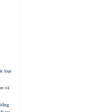
c loại
ọn và
 bằng
ch vụ