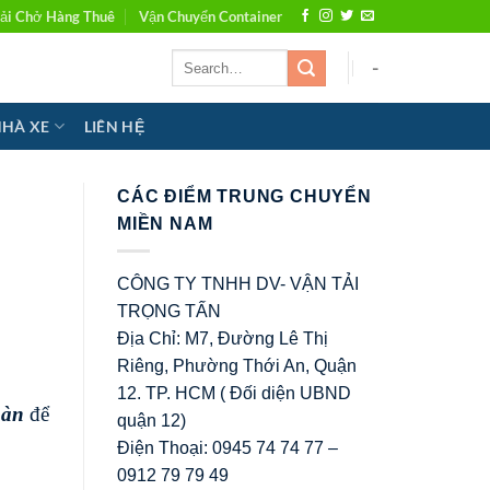
ải Chở Hàng Thuê
Vận Chuyển Container
-
NHÀ XE
LIÊN HỆ
CÁC ĐIỂM TRUNG CHUYỂN
MIỀN NAM
CÔNG TY TNHH DV- VẬN TẢI
TRỌNG TẤN
Địa Chỉ: M7, Đường Lê Thị
Riêng, Phường Thới An, Quận
12. TP. HCM ( Đối diện UBND
oàn
để
quận 12)
Điện Thoại: 0945 74 74 77 –
0912 79 79 49