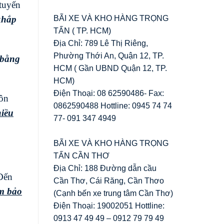
tuyến
BÃI XE VÀ KHO HÀNG TRỌNG
khắp
TẤN ( TP. HCM)
Địa Chỉ: 789 Lê Thị Riêng,
Phường Thới An, Quận 12, TP.
 bằng
HCM ( Gần UBND Quận 12, TP.
HCM)
Điện Thoại: 08 62590486- Fax:
uôn
0862590488 Hottline: 0945 74 74
hiều
77- 091 347 4949
BÃI XE VÀ KHO HÀNG TRỌNG
TẤN CẦN THƠ
Địa Chỉ: 188 Đường dẫn cầu
 Đến
Cần Thơ, Cái Răng, Cần Thơo
ảm bảo
(Cạnh bến xe trung tâm Cần Thơ)
Điện Thoại: 19002051 Hottline:
0913 47 49 49 – 0912 79 79 49