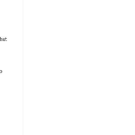
hư:
ao