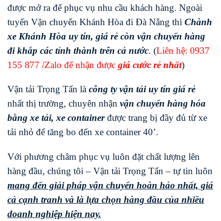
được mở ra để phục vụ nhu cầu khách hàng. Ngoài
tuyến Vận chuyển Khánh Hòa đi Đà Nẵng thì
Chành
xe Khánh Hòa uy tín, giá rẻ còn vận chuyển hàng
đi khắp các tỉnh thành trên cả nước
. (
Liên hệ:
0937
155 877
/Zalo để nhận được
giá cước rẻ nhất
)
Vận tải Trọng Tấn là
công ty vận tải uy tín giá rẻ
nhất thị trường, chuyên nhận
vận chuyển hàng hóa
bằng xe tải, xe container
được trang bị đầy đủ từ xe
tải nhỏ để tăng bo đến xe container 40’.
Với phương châm phục vụ luôn đặt chất lượng lên
hàng đầu, chúng tôi – Vận tải Trọng Tấn – tự tin luôn
mang đến giải pháp vận chuyển hoàn hảo nhất, giá
cả cạnh tranh và là lựa chọn hàng đầu của nhiều
doanh nghiệp hiện nay.