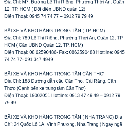
Địa Chỉ: M7, Đường Lê Thị Riêng, Phường Thới An, Quận
12. TP. HCM ( Đối diện UBND quận 12)
Điện Thoại: 0945 74 74 77 – 0912 79 79 49
BÃI XE VÀ KHO HÀNG TRỌNG TẤN ( TP. HCM)
Địa Chỉ: 789 Lê Thị Riêng, Phường Thới An, Quận 12, TP.
HCM ( Gần UBND Quận 12, TP. HCM)
Điện Thoại: 08 62590486- Fax: 0862590488 Hottline: 0945
74 74 77- 091 347 4949
BÃI XE VÀ KHO HÀNG TRỌNG TẤN CẦN THƠ
Địa Chỉ: 188 Đường dẫn cầu Cần Thơ, Cái Răng, Cần
Thơo (Cạnh bến xe trung tâm Cần Thơ)
Điện Thoại: 19002051 Hottline: 0913 47 49 49 – 0912 79
79 49
BÃI XE VÀ KHO HÀNG TRỌNG TẤN ( NHA TRANG) Địa
Chỉ: 24 Quốc Lộ 1A, Vĩnh Phương, Nha Trang ( Ngay ngã