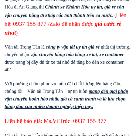
Hòa đi An Giang thì
Chành xe Khánh Hòa uy tín, giá rẻ còn
Liên
vận chuyển hàng đi khắp các tỉnh thành trên cả nước
. (
hệ:
0937 155 877
/Zalo để nhận được
giá cước rẻ
nhất
)
Vận tải Trọng Tấn là
công ty vận tải uy tín giá rẻ
nhất thị trường,
chuyên nhận
vận chuyển hàng hóa bằng xe tải, xe container
được trang bị đầy đủ từ xe tải nhỏ để tăng bo đến xe container
40’.
Với phương châm phục vụ luôn đặt chất lượng lên hàng đầu,
chúng tôi – Vận tải Trọng Tấn – tự tin luôn
mang đến giải pháp
vận chuyển hoàn hảo nhất, giá cả cạnh tranh và là lựa chọn
hàng đầu của nhiều doanh nghiệp hiện nay.
Liên hệ báo giá: Ms.Vi Trúc
0937 155 877
Vận tải Trọng Tấn không ngừng phát triển và đổi mới để đem lại