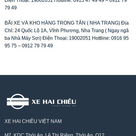
Điện Thoại: 19002051 Hottline: 0913 47 49 49 – 0912 79
79 49
BÃI XE VÀ KHO HÀNG TRỌNG TẤN ( NHA TRANG) Địa
Chỉ: 24 Quốc Lộ 1A, Vĩnh Phương, Nha Trang ( Ngay ngã
ba Nhà Máy Sợi) Điện Thoại: 19002051 Hottline: 0916 95
95 75 – 0912 79 79 49
XE HAI CHIỀU VIỆT NAM
M7, KDC Thới An, Lê Thị Riêng, Thới An, Q12