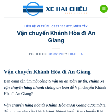
Skip
to
content
LIÊN HỆ VI TRÚC : 0937 155 877
,
MIỀN TÂY
Vận chuyển Khánh Hòa đi An
Giang
POSTED ON
03/08/2020
BY
TRUC TTA
Vận chuyển Khánh Hòa đi An Giang
Bạn đang cần tìm một
công ty vận tải an toàn uy tín, chành xe
vận chuyển hàng nhanh chóng
an toàn
để Vận chuyển Khánh
Hòa đi An Giang?
Vận chuyển hàng hóa từ Khánh Hòa đi
An Giang
được mở ra
để phục vụ nhu cầu khách hàng. Ngoài tuyến Vận chuyển Khánh