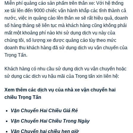
Miễn phí quảng cáo sản phẩm trên thân xe: Với hệ thống
xe tải lên đến 9000 chiếc vận hành khắp các tỉnh thành cả
nước, việc in quảng cáo lên thân xe sẽ rất hiệu quả, doanh
số hàng tháng sẽ liên tục mà khách hàng cũng không phải
mất một khoảng phí nào khi sử dụng dịch vụ này của
chúng tôi, số lượng xe được quảng cáo tùy theo mức
doanh thu khách hàng đã sử dụng dịch vụ vận chuyển của
Trọng Tấn.
Khách hàng có nhu cầu sử dụng dịch vụ vận chuyển hoặc
sử dụng các dịch vụ hậu mãi của Trọng tấn xin liên hệ:
Xem thêm các d
ị
ch v
ụ
c
ủ
a nhà xe v
ậ
n chuy
ể
n hai
chi
ề
u Tr
ọ
ng T
ấ
n
V
ậ
n Chuy
ể
n Hai Chi
ề
u Giá R
ẻ
V
ậ
n Chuy
ể
n Hai Chi
ề
u Trong Ngày
V
ậ
n Chuy
ể
n hai chi
ề
u h
ẹ
n gi
ờ