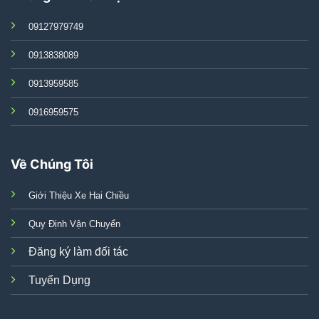
09127979749
0913838089
0913959585
0916959575
Về Chúng Tôi
Giới Thiệu Xe Hai Chiều
Quy Định Vận Chuyển
Đăng ký làm đối tác
Tuyển Dụng