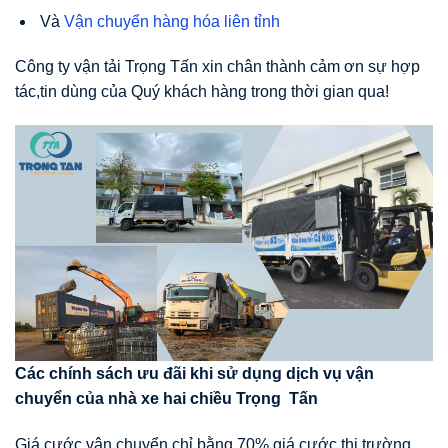
Và
Vận chuyển hàng hóa liên tỉnh
Công ty vận tải Trọng Tấn xin chân thành cảm ơn sự hợp
tác,tin dùng của Quý khách hàng trong thời gian qua!
Các chính sách
ư
u đãi khi s
ử
d
ụ
ng d
ị
ch v
ụ
v
ậ
n
chuy
ể
n c
ủ
a nhà xe hai chi
ề
u Tr
ọ
ng T
ấ
n
Giá cước vận chuyển chỉ bằng 70% giá cước thị trường,