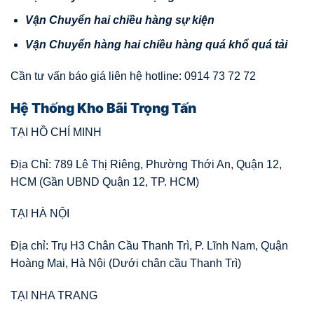
V
ậ
n Chuy
ể
n hai chi
ề
u hàng s
ự
ki
ệ
n
V
ậ
n
Chuy
ể
n hàng hai chi
ề
u hàng quá kh
ổ
quá t
ả
i
Cần tư vấn báo giá liên hệ hotline: 0914 73 72 72
Hệ Thống Kho Bãi Trọng Tấn
TẠI HỒ CHÍ MINH
Địa Chỉ: 789 Lê Thị Riêng, Phường Thới An, Quận 12,
HCM (Gần UBND Quận 12, TP. HCM)
TẠI HÀ NỘI
Địa chỉ: Trụ H3 Chân Cầu Thanh Trì, P. Lĩnh Nam, Quận
Hoàng Mai, Hà Nội (Dưới chân cầu Thanh Trì)
TẠI NHA TRANG