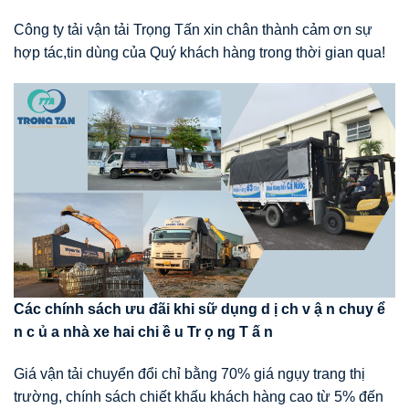
Công ty tải vận tải Trọng Tấn xin chân thành cảm ơn sự
hợp tác,tin dùng của Quý khách hàng trong thời gian qua!
Các chính sách
ưu
đãi khi
sữ dụng
d
ị
ch
v
ậ
n
chuy
ể
n
c
ủ
a nhà xe hai chi
ề
u Tr
ọ
ng
T
ấ
n
Giá vận tải chuyển đổi chỉ bằng 70% giá ngụy trang thị
trường, chính sách chiết khấu khách hàng cao từ 5% đến