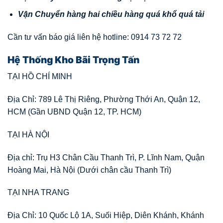
V
ậ
n
Chuy
ể
n hàng hai chi
ề
u hàng quá kh
ổ
quá t
ả
i
Cần tư vấn báo giá liên hệ hotline: 0914 73 72 72
Hệ Thống Kho Bãi Trọng Tấn
TẠI HỒ CHÍ MINH
Địa Chỉ: 789 Lê Thị Riêng, Phường Thới An, Quận 12,
HCM (Gần UBND Quận 12, TP. HCM)
TẠI HÀ NỘI
Địa chỉ: Trụ H3 Chân Cầu Thanh Trì, P. Lĩnh Nam, Quận
Hoàng Mai, Hà Nội (Dưới chân cầu Thanh Trì)
TẠI NHA TRANG
Địa Chỉ: 10 Quốc Lộ 1A, Suối Hiệp, Diên Khánh, Khánh