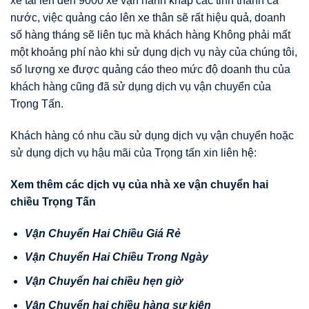
xe tải lên đến 9000 xe vận hành khắp các tỉnh thành cả
nước, việc quảng cáo lên xe thân sẽ rất hiệu quả, doanh
số hàng tháng sẽ liên tục mà khách hàng Không phải mất
một khoảng phí nào khi sử dụng dịch vụ này của chúng tôi,
số lượng xe được quảng cáo theo mức độ doanh thu của
khách hàng cũng đã sử dụng dịch vụ vận chuyển của
Trọng Tấn.
Khách hàng có nhu cầu sử dụng dịch vụ vận chuyển hoặc
sử dụng dịch vụ hậu mãi của Trọng tấn xin liên hệ:
Xem thêm các d
ị
ch v
ụ
c
ủ
a nhà xe v
ậ
n chuy
ể
n hai
chi
ề
u Tr
ọ
ng T
ấ
n
V
ậ
n Chuy
ể
n Hai Chi
ề
u Giá R
ẻ
V
ậ
n Chuy
ể
n Hai Chi
ề
u Trong Ngày
V
ậ
n Chuy
ể
n hai chi
ề
u h
ẹ
n gi
ờ
V
ậ
n Chuy
ể
n hai chi
ề
u hàng s
ự
ki
ệ
n