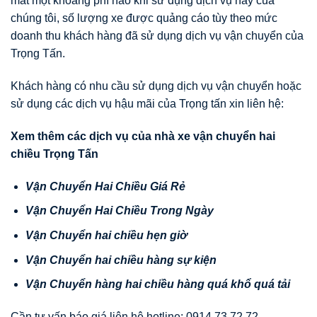
mất một khoảng phí nào khi sử dụng dịch vụ này của
chúng tôi, số lượng xe được quảng cáo tùy theo mức
doanh thu khách hàng đã sử dụng dịch vụ vận chuyển của
Trọng Tấn.
Khách hàng có nhu cầu sử dụng dịch vụ vận chuyển hoặc
sử dụng các dịch vụ hậu mãi của Trọng tấn xin liên hệ:
Xem thêm các d
ị
ch v
ụ
c
ủ
a nhà xe v
ậ
n chuy
ể
n hai
chi
ề
u Tr
ọ
ng T
ấ
n
V
ậ
n Chuy
ể
n Hai Chi
ề
u Giá R
ẻ
V
ậ
n Chuy
ể
n Hai Chi
ề
u Trong Ngày
V
ậ
n Chuy
ể
n hai chi
ề
u h
ẹ
n gi
ờ
V
ậ
n Chuy
ể
n hai chi
ề
u hàng s
ự
ki
ệ
n
V
ậ
n
Chuy
ể
n hàng hai chi
ề
u hàng quá kh
ổ
quá t
ả
i
Cần tư vấn báo giá liên hệ hotline: 0914 73 72 72