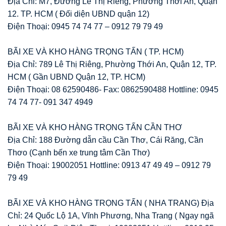
Địa Chỉ: M7, Đường Lê Thị Riêng, Phường Thới An, Quận
12. TP. HCM ( Đối diện UBND quận 12)
Điện Thoại: 0945 74 74 77 – 0912 79 79 49
BÃI XE VÀ KHO HÀNG TRỌNG TẤN ( TP. HCM)
Địa Chỉ: 789 Lê Thị Riêng, Phường Thới An, Quận 12, TP.
HCM ( Gần UBND Quận 12, TP. HCM)
Điện Thoại: 08 62590486- Fax: 0862590488 Hottline: 0945
74 74 77- 091 347 4949
BÃI XE VÀ KHO HÀNG TRỌNG TẤN CẦN THƠ
Địa Chỉ: 188 Đường dẫn cầu Cần Thơ, Cái Răng, Cần
Thơo (Cạnh bến xe trung tâm Cần Thơ)
Điện Thoại: 19002051 Hottline: 0913 47 49 49 – 0912 79
79 49
BÃI XE VÀ KHO HÀNG TRỌNG TẤN ( NHA TRANG) Địa
Chỉ: 24 Quốc Lộ 1A, Vĩnh Phương, Nha Trang ( Ngay ngã