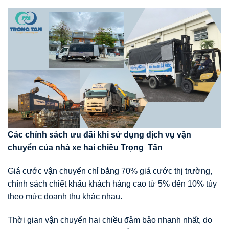
Các chính sách
ư
u đãi khi s
ử
d
ụ
ng d
ị
ch v
ụ
v
ậ
n
chuy
ể
n c
ủ
a nhà xe hai chi
ề
u Tr
ọ
ng T
ấ
n
Giá cước vận chuyển chỉ bằng 70% giá cước thị trường,
chính sách chiết khấu khách hàng cao từ 5% đến 10% tùy
theo mức doanh thu khác nhau.
Thời gian vận chuyển hai chiều đảm bảo nhanh nhất, do