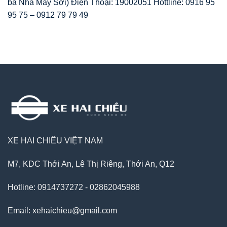
ba Nhà Máy Sợi) Điện Thoại: 19002051 Hottline: 0916 95
95 75 – 0912 79 79 49
XE HAI CHIỀU VIỆT NAM
M7, KDC Thới An, Lê Thị Riêng, Thới An, Q12
Hotline: 0914737272 - 02862045988
Email: xehaichieu@gmail.com