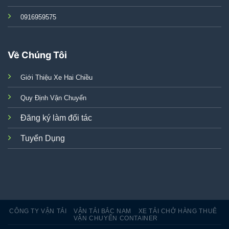
0916959575
Về Chúng Tôi
Giới Thiệu Xe Hai Chiều
Quy Định Vận Chuyển
Đăng ký làm đối tác
Tuyển Dụng
CÔNG TY VẬN TẢI
VẬN TẢI BẮC NAM
XE TẢI CHỞ HÀNG THUÊ
VẬN CHUYỂN CONTAINER