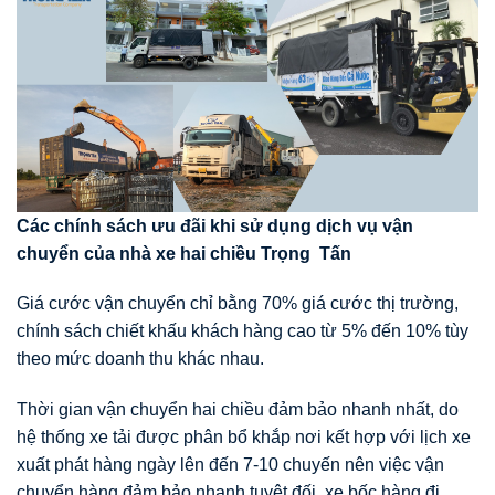
Các chính sách
ư
u đãi khi s
ử
d
ụ
ng d
ị
ch v
ụ
v
ậ
n
chuy
ể
n c
ủ
a nhà xe hai chi
ề
u Tr
ọ
ng T
ấ
n
Giá cước vận chuyển chỉ bằng 70% giá cước thị trường,
chính sách chiết khấu khách hàng cao từ 5% đến 10% tùy
theo mức doanh thu khác nhau.
Thời gian vận chuyển hai chiều đảm bảo nhanh nhất, do
hệ thống xe tải được phân bổ khắp nơi kết hợp với lịch xe
xuất phát hàng ngày lên đến 7-10 chuyến nên việc vận
chuyển hàng đảm bảo nhanh tuyệt đối, xe bốc hàng đi