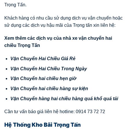
Trọng Tấn.
Khách hàng có nhu cầu sử dụng dịch vụ vận chuyển hoặc
sử dụng các dịch vụ hậu mãi của Trọng tấn xin liên hệ:
Xem thêm các d
ị
ch v
ụ
c
ủ
a nhà xe v
ậ
n chuy
ể
n hai
chi
ề
u Tr
ọ
ng T
ấ
n
V
ậ
n Chuy
ể
n Hai Chi
ề
u Giá R
ẻ
V
ậ
n Chuy
ể
n Hai Chi
ề
u Trong Ngày
V
ậ
n Chuy
ể
n hai chi
ề
u h
ẹ
n gi
ờ
V
ậ
n Chuy
ể
n hai chi
ề
u hàng s
ự
ki
ệ
n
V
ậ
n
Chuy
ể
n hàng hai chi
ề
u hàng quá kh
ổ
quá t
ả
i
Cần tư vấn báo giá liên hệ hotline: 0914 73 72 72
Hệ Thống Kho Bãi Trọng Tấn