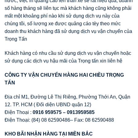
nước, việc in quảng cáo lên thân xe sẽ rất hiệu quả, doanh
số hàng tháng sẽ liên tục mà khách hàng cũng không phải
mất một khoảng phí nào khi sử dụng dịch vụ này của
chúng tôi, số lượng xe được quảng cáo tèy theo mức
doanh thu khách hàng đã sử dụng dịch vụ vận chuyển của
Trọng Tấn
Khách hàng có nhu cầu sử dụng dịch vụ vận chuyển hoặc
sử dụng các dịch vụ hậu mãi của Trọng tấn xin liên hệ
CÔNG TY V
Ậ
N CHUY
Ể
N HÀNG HAI CHI
Ề
U TR
Ọ
NG
T
Ấ
N
Địa chỉ M1, Đường Lê Thị Riêng, Phường Thới An, Quận
12. TP. HCM ( Đối diện UBND quận 12)
Điện Thoại :
0916 959575 – 0913959585
Điện Thoại: (84) 08 62590486– Fax: 08 62590488
KHO BÃI NH
Ậ
N HÀNG T
Ạ
I MI
Ề
N B
Ắ
C