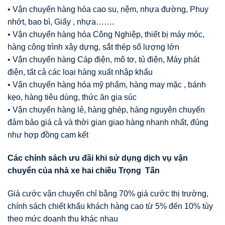
• Vận chuyển hàng hóa cao su, nệm, nhựa đường, Phuy
nhớt, bao bì, Giấy , nhựa…….
• Vận chuyển hàng hóa Công Nghiệp, thiết bị máy móc,
hàng công trình xây dựng, sắt thép số lượng lớn
• Vận chuyển hàng Cáp điện, mô tơ, tủ điện, Máy phát
điện, tất cả các loại hàng xuất nhập khẩu
• Vận chuyển hàng hóa mỹ phẩm, hàng may mặc , bánh
kẹo, hàng tiêu dùng, thức ăn gia súc
• Vận chuyển hàng lẻ, hàng ghép, hàng nguyên chuyến
đảm bảo giá cả và thời gian giao hàng nhanh nhất, đúng
như hợp đồng cam kết
Các chính sách
ư
u đãi khi s
ử
d
ụ
ng d
ị
ch v
ụ
v
ậ
n
chuy
ể
n c
ủ
a nhà xe hai chi
ề
u Tr
ọ
ng T
ấ
n
Giá cước vận chuyển chỉ bằng 70% giá cước thị trường,
chính sách chiết khấu khách hàng cao từ 5% đến 10% tùy
theo mức doanh thu khác nhau