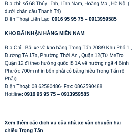
Địa chỉ: số 68 Thúy Lĩnh, Lĩnh Nam, Hoàng Mai, Hà Nội (
dưới chân cầu Thanh Trì)
Điện Thoại Liên Lạc:
0916 95 95 75 – 0913959585
KHO BÃI NH
Ậ
N HÀNG MI
Ề
N NAM
Địa Chỉ: Bãi xe và kho hàng Trọng Tấn 208/9 Khu Phố 1 ,
Đường TA 17a, Phường Thới An , Quận 12(Từ MeTro
Quận 12 đi theo hướng quốc lộ 1A về hướng ngã 4 Bình
Phước 700m nhìn bên phải có bảng hiệu Trọng Tấn rẽ
Phải)
Điện Thoại: 08 62590486- Fax: 0862590488
Hottline:
0916 95 95 75 – 0913959585
Xem thêm các d
ị
ch v
ụ
c
ủ
a nhà xe v
ậ
n chuy
ể
n hai
chi
ề
u Tr
ọ
ng T
ấ
n