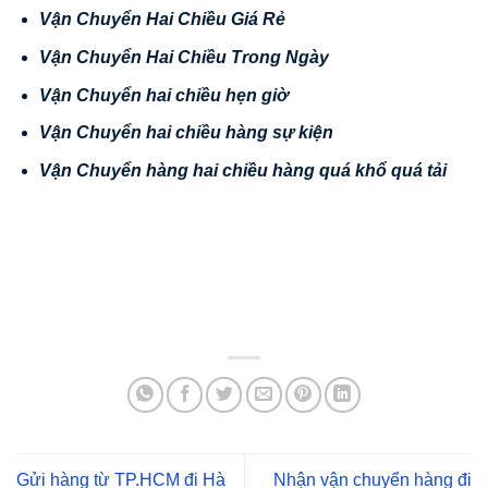
V
ậ
n Chuy
ể
n Hai Chi
ề
u Giá R
ẻ
V
ậ
n Chuy
ể
n Hai Chi
ề
u Trong Ngày
V
ậ
n Chuy
ể
n hai chi
ề
u h
ẹ
n gi
ờ
V
ậ
n Chuy
ể
n hai chi
ề
u hàng s
ự
ki
ệ
n
V
ậ
n
Chuy
ể
n hàng hai chi
ề
u hàng quá kh
ổ
quá t
ả
i
Gửi hàng từ TP.HCM đi Hà
Nhận vận chuyển hàng đi