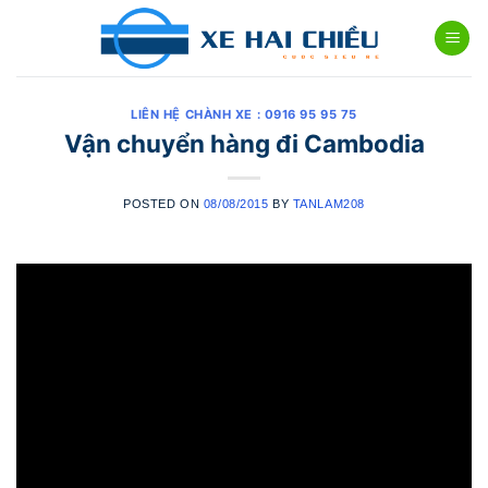
Skip
to
content
LIÊN HỆ CHÀNH XE : 0916 95 95 75
Vận chuyển hàng đi Cambodia
POSTED ON
08/08/2015
BY
TANLAM208