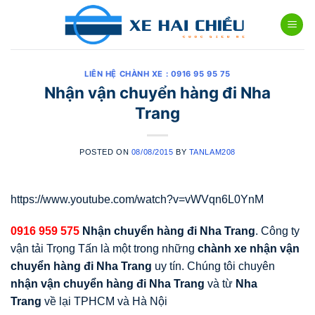
Skip
to
content
LIÊN HỆ CHÀNH XE : 0916 95 95 75
Nhận vận chuyển hàng đi Nha
Trang
POSTED ON
08/08/2015
BY
TANLAM208
https://www.youtube.com/watch?v=vWVqn6L0YnM
0916 959 575
Nhận chuyển hàng đi Nha Trang
. Công ty
vận tải Trọng Tấn là một trong những
chành xe nhậ
n vận
chuyể
n hàng đi Nha Trang
uy tín. Chúng tôi chuyên
nhận
vậ
n chuyể
n hàng đi Nha Trang
và từ
Nha
Trang
về lại TPHCM và Hà Nội