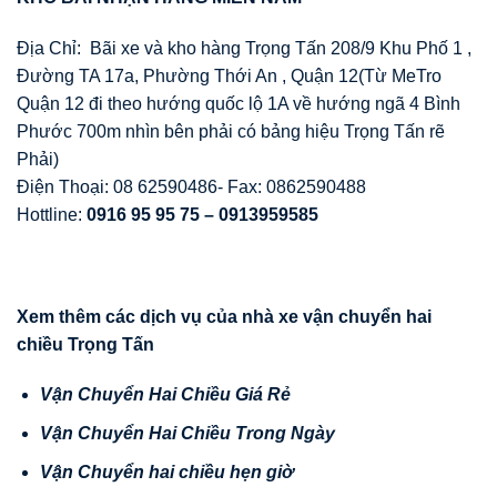
Địa Chỉ: Bãi xe và kho hàng Trọng Tấn 208/9 Khu Phố 1 ,
Đường TA 17a, Phường Thới An , Quận 12(Từ MeTro
Quận 12 đi theo hướng quốc lộ 1A về hướng ngã 4 Bình
Phước 700m nhìn bên phải có bảng hiệu Trọng Tấn rẽ
Phải)
Điện Thoại: 08 62590486- Fax: 0862590488
Hottline:
0916 95 95 75 – 0913959585
Xem thêm các d
ị
ch v
ụ
c
ủ
a nhà xe v
ậ
n chuy
ể
n hai
chi
ề
u Tr
ọ
ng T
ấ
n
V
ậ
n Chuy
ể
n Hai Chi
ề
u Giá R
ẻ
V
ậ
n Chuy
ể
n Hai Chi
ề
u Trong Ngày
V
ậ
n Chuy
ể
n hai chi
ề
u h
ẹ
n gi
ờ