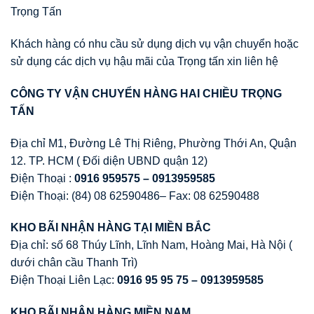
Trọng Tấn
Khách hàng có nhu cầu sử dụng dịch vụ vận chuyển hoặc
sử dụng các dịch vụ hậu mãi của Trọng tấn xin liên hệ
CÔNG TY V
Ậ
N CHUY
Ể
N HÀNG HAI CHI
Ề
U TR
Ọ
NG
T
Ấ
N
Địa chỉ M1, Đường Lê Thị Riêng, Phường Thới An, Quận
12. TP. HCM ( Đối diện UBND quận 12)
Điện Thoại :
0916 959575 – 0913959585
Điện Thoại: (84) 08 62590486– Fax: 08 62590488
KHO BÃI NH
Ậ
N HÀNG T
Ạ
I MI
Ề
N B
Ắ
C
Địa chỉ: số 68 Thúy Lĩnh, Lĩnh Nam, Hoàng Mai, Hà Nội (
dưới chân cầu Thanh Trì)
Điện Thoại Liên Lạc:
0916 95 95 75 – 0913959585
KHO BÃI NH
Ậ
N HÀNG MI
Ề
N NAM