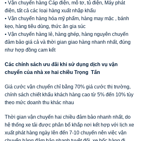
• Vận chuyển hàng Cáp điện, mô tơ, tủ điện, Máy phát
điện, tất cả các loại hàng xuất nhập khẩu
• Vận chuyển hàng hóa mỹ phẩm, hàng may mặc , bánh
kẹo, hàng tiêu dùng, thức ăn gia súc
• Vận chuyển hàng lẻ, hàng ghép, hàng nguyên chuyến
đảm bảo giá cả và thời gian giao hàng nhanh nhất, đúng
như hợp đồng cam kết
Các chính sách
ư
u đãi khi s
ử
d
ụ
ng d
ị
ch v
ụ
v
ậ
n
chuy
ể
n c
ủ
a nhà xe hai chi
ề
u Tr
ọ
ng T
ấ
n
Giá cước vận chuyển chỉ bằng 70% giá cước thị trường,
chính sách chiết khấu khách hàng cao từ 5% đến 10% tùy
theo mức doanh thu khác nhau
Thời gian vận chuyển hai chiều đảm bảo nhanh nhất, do
hệ thống xe tải được phân bổ khắp nơi kết hợp với lịch xe
xuất phát hàng ngày lên đến 7-10 chuyến nên việc vận
chuyển hàng đảm bảo nhanh tuyệt đối, xe bốc hàng đi