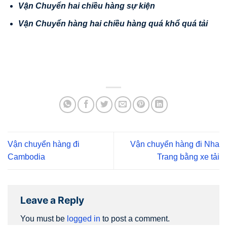
V
ậ
n Chuy
ể
n hai chi
ề
u hàng s
ự
ki
ệ
n
V
ậ
n
Chuy
ể
n hàng hai chi
ề
u hàng quá kh
ổ
quá t
ả
i
Vận chuyển hàng đi
Vận chuyển hàng đi Nha
Cambodia
Trang bằng xe tải
Leave a Reply
You must be
logged in
to post a comment.