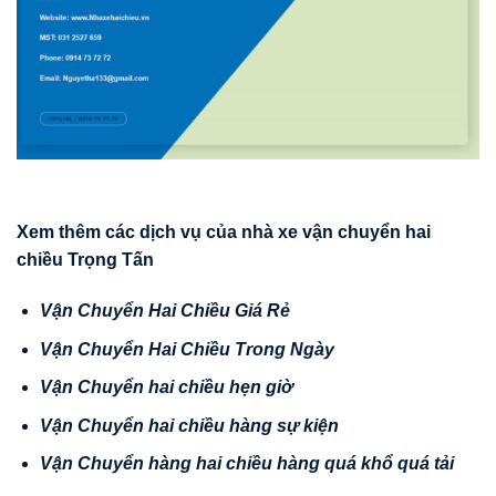
Xem thêm các d
ị
ch v
ụ
c
ủ
a nhà xe v
ậ
n chuy
ể
n hai
chi
ề
u Tr
ọ
ng T
ấ
n
V
ậ
n Chuy
ể
n Hai Chi
ề
u Giá R
ẻ
V
ậ
n Chuy
ể
n Hai Chi
ề
u Trong Ngày
V
ậ
n Chuy
ể
n hai chi
ề
u h
ẹ
n gi
ờ
V
ậ
n Chuy
ể
n hai chi
ề
u hàng s
ự
ki
ệ
n
V
ậ
n
Chuy
ể
n hàng hai chi
ề
u hàng quá kh
ổ
quá t
ả
i