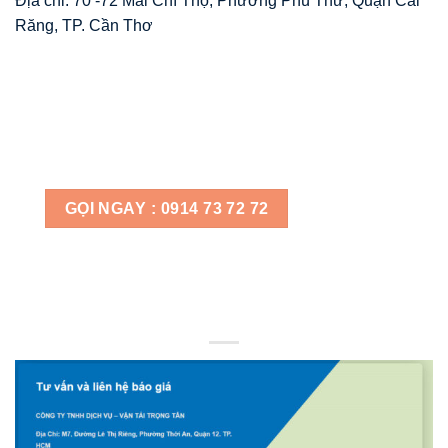
Địa chỉ: 70 -72 Mai Chí Thọ, Phường Phú Thứ, Quận Cái
Răng, TP. Cần Thơ
GỌI NGAY : 0914 73 72 72