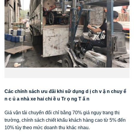
Các chính sách
ưu
đãi khi
sữ dụng
d
ị
ch
v
ậ
n
chuy
ể
n
c
ủ
a nhà xe hai chi
ề
u Tr
ọ
ng
T
ấ
n
Giá vận tải chuyển đổi chỉ bằng 70% giá ngụy trang thị
trường, chính sách chiết khấu khách hàng cao từ 5% đến
10% tùy theo mức doanh thu khác nhau.