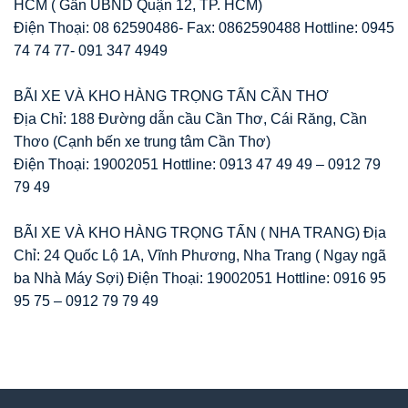
HCM ( Gần UBND Quận 12, TP. HCM)
Điện Thoại: 08 62590486- Fax: 0862590488 Hottline: 0945
74 74 77- 091 347 4949
BÃI XE VÀ KHO HÀNG TRỌNG TẤN CẦN THƠ
Địa Chỉ: 188 Đường dẫn cầu Cần Thơ, Cái Răng, Cần
Thơo (Cạnh bến xe trung tâm Cần Thơ)
Điện Thoại: 19002051 Hottline: 0913 47 49 49 – 0912 79
79 49
BÃI XE VÀ KHO HÀNG TRỌNG TẤN ( NHA TRANG) Địa
Chỉ: 24 Quốc Lộ 1A, Vĩnh Phương, Nha Trang ( Ngay ngã
ba Nhà Máy Sợi) Điện Thoại: 19002051 Hottline: 0916 95
95 75 – 0912 79 79 49