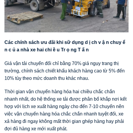
Các chính sách
ưu
đãi khi
sữ dụng
d
ị
ch
v
ậ
n
chuy
ể
n
c
ủ
a nhà xe hai chi
ề
u Tr
ọ
ng
T
ấ
n
Giá vận tải chuyển đổi chỉ bằng 70% giá ngụy trang thị
trường, chính sách chiết khấu khách hàng cao từ 5% đến
10% tùy theo mức doanh thu khác nhau.
Thời gian vận chuyển hàng hóa hai chiều chắc chắn
nhanh nhất, do hệ thống xe tải được phân bổ khắp nơi kết
hợp với lịch xe xuất hàng ngày cho đến 7-10 chuyến nên
việc vận chuyển hàng hóa chắc chắn nhanh tuyệt đối, xe
xả hàng đi ngay không mất thời gian ghép hàng hay phải
đợi đủ hàng xe mới xuất phát.