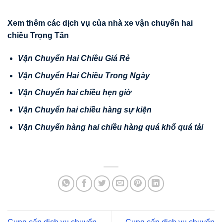
Xem thêm các d
ị
ch v
ụ
c
ủ
a nhà xe v
ậ
n chuy
ể
n hai
chi
ề
u Tr
ọ
ng T
ấ
n
V
ậ
n Chuy
ể
n Hai Chi
ề
u Giá R
ẻ
V
ậ
n Chuy
ể
n Hai Chi
ề
u Trong Ngày
V
ậ
n Chuy
ể
n hai chi
ề
u h
ẹ
n gi
ờ
V
ậ
n Chuy
ể
n hai chi
ề
u hàng s
ự
ki
ệ
n
V
ậ
n
Chuy
ể
n hàng hai chi
ề
u hàng quá kh
ổ
quá t
ả
i