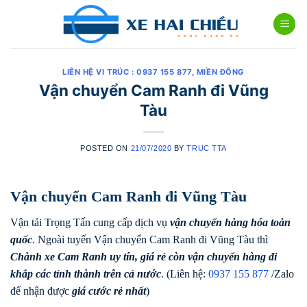
Skip
to
content
LIÊN HỆ VI TRÚC : 0937 155 877
,
MIỀN ĐÔNG
Vận chuyển Cam Ranh đi Vũng
Tàu
POSTED ON
21/07/2020
BY
TRUC TTA
Vận chuyển Cam Ranh đi Vũng Tàu
Vận tải Trọng Tấn cung cấp dịch vụ
vận chuyển hàng hóa toàn
quốc
. Ngoài tuyến Vận chuyển Cam Ranh đi Vũng Tàu thì
Chành xe Cam Ranh uy tín, giá rẻ còn vận chuyển hàng đi
khắp các tỉnh thành trên cả nước
. (Liên hệ:
0937 155 877
/Zalo
để nhận được
giá cước rẻ nhất
)