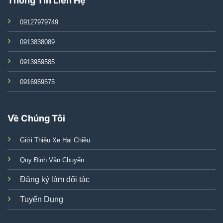
Thông Tin Liên Hệ
09127979749
0913838089
0913959585
0916959575
Về Chúng Tôi
Giới Thiệu Xe Hai Chiều
Quy Định Vận Chuyển
Đăng ký làm đối tác
Tuyển Dụng