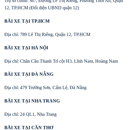
Trụ sở chính: M7, Đường Lê Thị Riêng, Phường Thới An, Quận
12, TP.HCM (Đối diện UBND quận 12)
BÃI XE TẠI TP.HCM
Địa chỉ: 789 Lê Thị Riêng, Quận 12, TP.HCM
BÃI XE TẠI HÀ NỘI
Địa chỉ: Chân Cầu Thanh Trì cột H3, Lĩnh Nam, Hoàng Nam
BÃI XE TẠI ĐÀ NẴNG
Địa chỉ: 479 Trường Sơn, Cẩm Lệ, Đà Nẵng
BÃI XE TẠI NHA TRANG
Địa chỉ: 24 QL1, Nha Trang
BÃI XE TẠI CẦN THƠ