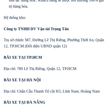
thất lạc hàng hóa.. Khách hàng sẽ được bồi thường 100% giá
trị hàng hóa.
Hệ thống kho:
Công ty TNHH DV Vận tải Trọng Tấn
Trụ sở chính: M7, Đường Lê Thị Riêng, Phường Thới An, Quận
12, TP.HCM (Đối diện UBND quận 12)
BÃI XE TẠI TP.HCM
Địa chỉ: 789 Lê Thị Riêng, Quận 12, TP.HCM
BÃI XE TẠI HÀ NỘI
Địa chỉ: Chân Cầu Thanh Trì cột H3, Lĩnh Nam, Hoàng Nam
BÃI XE TẠI ĐÀ NẴNG