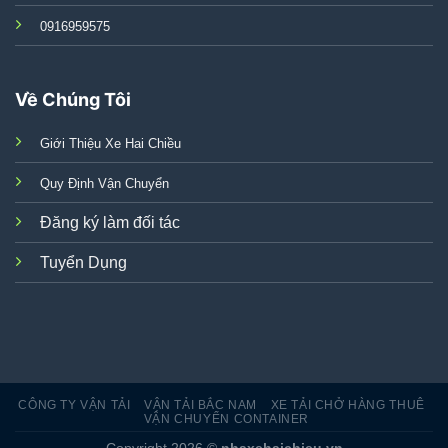
0916959575
Về Chúng Tôi
Giới Thiệu Xe Hai Chiều
Quy Định Vận Chuyển
Đăng ký làm đối tác
Tuyển Dụng
CÔNG TY VẬN TẢI
VẬN TẢI BẮC NAM
XE TẢI CHỞ HÀNG THUÊ
VẬN CHUYỂN CONTAINER