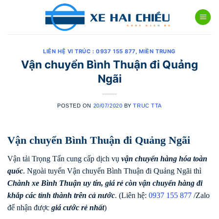
Skip
to
content
LIÊN HỆ VI TRÚC : 0937 155 877
,
MIỀN TRUNG
Vận chuyển Bình Thuận đi Quảng
Ngãi
POSTED ON
20/07/2020
BY
TRUC TTA
Vận chuyển Bình Thuận đi Quảng Ngãi
Vận tải Trọng Tấn cung cấp dịch vụ
vận chuyển hàng hóa toàn
quốc
. Ngoài tuyến Vận chuyển Bình Thuận đi Quảng Ngãi thì
Chành xe Bình Thuận uy tín, giá rẻ còn vận chuyển hàng đi
khắp các tỉnh thành trên cả nước
. (Liên hệ:
0937 155 877
/Zalo
để nhận được
giá cước rẻ nhất
)