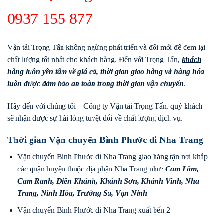
0937 155 877
Vận tải Trọng Tấn không ngừng phát triển và đổi mới để đem lại
chất lượng tốt nhất cho khách hàng. Đến với Trọng Tấn,
khách
hàng luôn yên tâm về giá cả, thời gian giao hàng và hàng hóa
luôn được đảm bảo an toàn trong thời gian vận chuyển
.
Hãy đến với chúng tôi – Công ty Vận tải Trọng Tấn, quý khách
sẽ nhận được sự hài lòng tuyệt đối về chất lượng dịch vụ.
Thời gian Vận chuyển Bình Phước đi Nha Trang
Vận chuyển Bình Phước đi Nha Trang giao hàng tận nơi khắp
các quận huyện thuộc địa phận Nha Trang như:
Cam Lâm
,
Cam Ranh
,
Diên Khánh
,
Khánh Sơn
,
Khánh Vĩnh
,
Nha
Trang
,
Ninh Hòa
,
Trường Sa
,
Vạn Ninh
Vận chuyển Bình Phước đi Nha Trang xuất bến 2