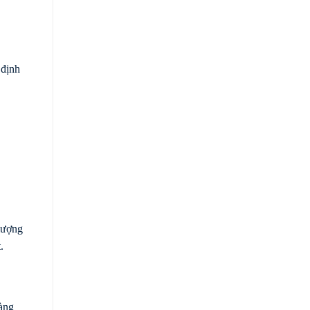
 định
lượng
.
hàng