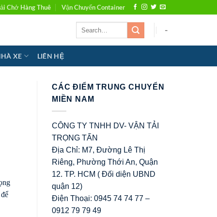
ải Chở Hàng Thuê
Vận Chuyển Container
-
NHÀ XE
LIÊN HỆ
CÁC ĐIỂM TRUNG CHUYỂN
MIỀN NAM
CÔNG TY TNHH DV- VẬN TẢI
TRỌNG TẤN
Địa Chỉ: M7, Đường Lê Thị
Riêng, Phường Thới An, Quận
12. TP. HCM ( Đối diện UBND
rọng
quận 12)
 để
Điện Thoại: 0945 74 74 77 –
0912 79 79 49