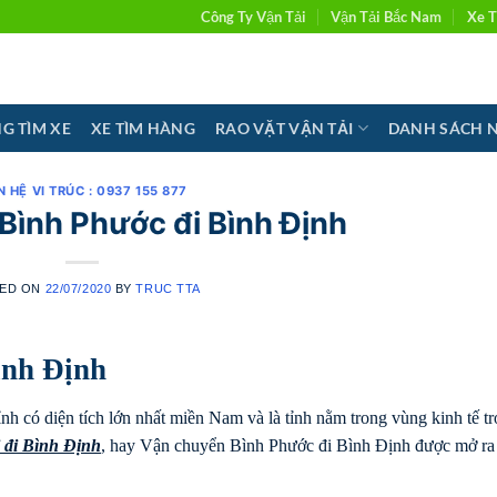
Công Ty Vận Tải
Vận Tải Bắc Nam
Xe T
G TÌM XE
XE TÌM HÀNG
RAO VẶT VẬN TẢI
DANH SÁCH 
N HỆ VI TRÚC : 0937 155 877
Bình Phước đi Bình Định
ED ON
22/07/2020
BY
TRUC TTA
ình Định
h có diện tích lớn nhất miền Nam và là tỉnh nằm trong vùng kinh tế t
 đi
Bình Định
, hay Vận chuyển Bình Phước đi Bình Định được mở ra