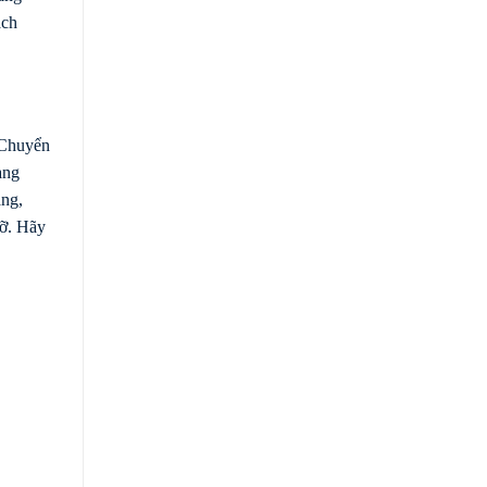
ách
 Chuyển
àng
àng,
đỡ. Hãy