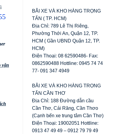
ì
BÃI XE VÀ KHO HÀNG TRỌNG
55
TẤN ( TP. HCM)
Địa Chỉ: 789 Lê Thị Riêng,
Phường Thới An, Quận 12, TP.
HCM ( Gần UBND Quận 12, TP.
ner
HCM)
Điện Thoại: 08 62590486- Fax:
0862590488 Hottline: 0945 74 74
p vận
77- 091 347 4949
BÃI XE VÀ KHO HÀNG TRỌNG
TẤN CẦN THƠ
Địa Chỉ: 188 Đường dẫn cầu
ách
Cần Thơ, Cái Răng, Cần Thơo
(Cạnh bến xe trung tâm Cần Thơ)
Điện Thoại: 19002051 Hottline:
0913 47 49 49 – 0912 79 79 49