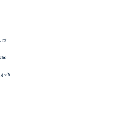
, rơ
 cho
g với