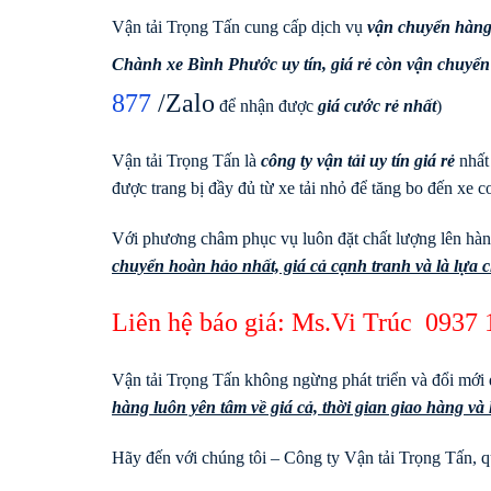
Vận tải Trọng Tấn cung cấp dịch vụ
vận chuyển hàng
Chành xe Bình Phước uy tín, giá rẻ còn vận chuyển
877
/Zalo
để nhận được
giá cước rẻ nhất
)
Vận tải Trọng Tấn là
công ty vận tải uy tín giá rẻ
nhất
được trang bị đầy đủ từ xe tải nhỏ để tăng bo đến xe co
Với phương châm phục vụ luôn đặt chất lượng lên hàng
chuyển hoàn hảo nhất, giá cả cạnh tranh và là lựa
Liên hệ báo giá: Ms.Vi Trúc
0937 
Vận tải Trọng Tấn không ngừng phát triển và đổi mới 
hàng luôn yên tâm về giá cả, thời gian giao hàng v
Hãy đến với chúng tôi – Công ty Vận tải Trọng Tấn, qu