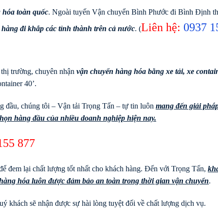
 hóa toàn quốc
. Ngoài tuyến Vận chuyển Bình Phước đi Bình Định th
Liên hệ:
0937 1
 hàng đi khắp các tỉnh thành trên cả nước
. (
 thị trường, chuyên nhận
vận chuyển hàng hóa bằng xe tải, xe contai
ntainer 40’.
 đầu, chúng tôi – Vận tải Trọng Tấn – tự tin luôn
mang đến giải phá
 chọn hàng đầu của nhiều doanh nghiệp hiện nay.
155 877
để đem lại chất lượng tốt nhất cho khách hàng. Đến với Trọng Tấn,
kh
à hàng hóa luôn được đảm bảo an toàn trong thời gian vận chuyển
.
ý khách sẽ nhận được sự hài lòng tuyệt đối về chất lượng dịch vụ.