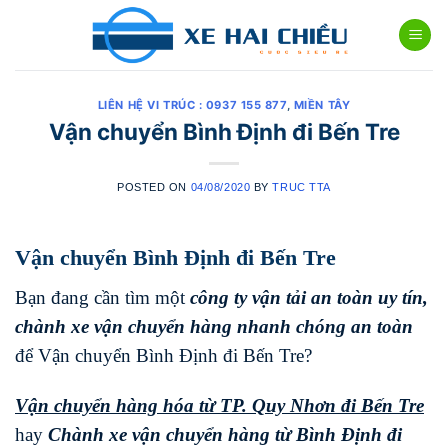
Skip
to
content
LIÊN HỆ VI TRÚC : 0937 155 877
,
MIỀN TÂY
Vận chuyển Bình Định đi Bến Tre
POSTED ON
04/08/2020
BY
TRUC TTA
Vận chuyển Bình Định đi Bến Tre
Bạn đang cần tìm một
công ty vận tải an toàn uy tín,
chành xe vận chuyển hàng nhanh chóng
an toàn
để Vận chuyển Bình Định đi Bến Tre?
Vận chuyển hàng hóa từ TP. Quy Nhơn đi
Bến Tre
hay
Chành xe vận chuyển hàng từ Bình Định đi