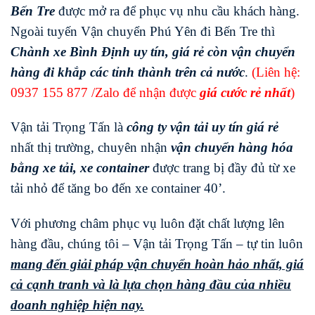
Bến Tre
được mở ra để phục vụ nhu cầu khách hàng.
Ngoài tuyến Vận chuyển Phú Yên đi Bến Tre thì
Chành xe Bình Định uy tín, giá rẻ còn vận chuyển
hàng đi khắp các tỉnh thành trên cả nước
.
(Liên hệ:
0937 155 877
/Zalo để nhận được
giá cước rẻ nhất
)
Vận tải Trọng Tấn là
công ty vận tải uy tín giá rẻ
nhất thị trường, chuyên nhận
vận chuyển hàng hóa
bằng xe tải, xe container
được trang bị đầy đủ từ xe
tải nhỏ để tăng bo đến xe container 40’.
Với phương châm phục vụ luôn đặt chất lượng lên
hàng đầu, chúng tôi – Vận tải Trọng Tấn – tự tin luôn
mang đến giải pháp vận chuyển hoàn hảo nhất, giá
cả cạnh tranh và là lựa chọn hàng đầu của nhiều
doanh nghiệp hiện nay.