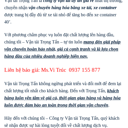
Vận tải Trọng Tấn là
công ty vận tải uy tín giá rẻ
nhất thị trường,
chuyên nhận
vận chuyển hàng hóa bằng xe tải, xe container
được trang bị đầy đủ từ xe tải nhỏ để tăng bo đến xe container
40’.
Với phương châm phục vụ luôn đặt chất lượng lên hàng đầu,
chúng tôi – Vận tải Trọng Tấn – tự tin luôn
mang đến giải pháp
vận chuyển hoàn hảo nhất, giá cả cạnh tranh và là lựa chọn
hàng đầu của nhiều doanh nghiệp hiện nay.
Liên hệ báo giá: Ms.Vi Trúc
0937 155 877
Vận tải Trọng Tấn không ngừng phát triển và đổi mới để đem lại
chất lượng tốt nhất cho khách hàng. Đến với Trọng Tấn,
khách
hàng luôn yên tâm về giá cả, thời gian giao hàng và hàng hóa
luôn được đảm bảo an toàn trong thời gian vận chuyển
.
Hãy đến với chúng tôi – Công ty Vận tải Trọng Tấn, quý khách
sẽ nhận được sự hài lòng tuyệt đối về chất lượng dịch vụ.