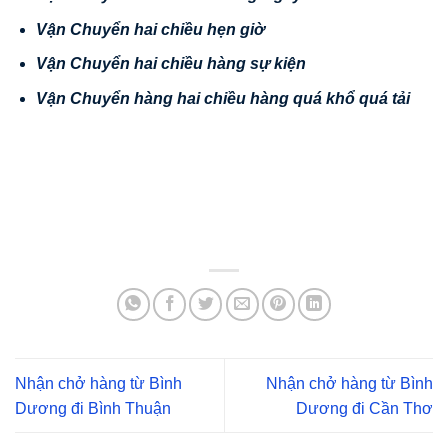
V
ậ
n Chuy
ể
n hai chi
ề
u h
ẹ
n gi
ờ
V
ậ
n Chuy
ể
n hai chi
ề
u hàng s
ự
ki
ệ
n
V
ậ
n
Chuy
ể
n hàng hai chi
ề
u hàng quá kh
ổ
quá t
ả
i
Nhận chở hàng từ Bình
Nhận chở hàng từ Bình
Dương đi Bình Thuận
Dương đi Cần Thơ