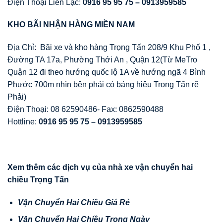
Điện Thoại Liên Lạc:
0916 95 95 75 – 0913959585
KHO BÃI NH
Ậ
N HÀNG MI
Ề
N NAM
Địa Chỉ: Bãi xe và kho hàng Trọng Tấn 208/9 Khu Phố 1 ,
Đường TA 17a, Phường Thới An , Quận 12(Từ MeTro
Quận 12 đi theo hướng quốc lộ 1A về hướng ngã 4 Bình
Phước 700m nhìn bên phải có bảng hiệu Trọng Tấn rẽ
Phải)
Điện Thoại: 08 62590486- Fax: 0862590488
Hottline:
0916 95 95 75 – 0913959585
Xem thêm các d
ị
ch v
ụ
c
ủ
a nhà xe v
ậ
n chuy
ể
n hai
chi
ề
u Tr
ọ
ng T
ấ
n
V
ậ
n Chuy
ể
n Hai Chi
ề
u Giá R
ẻ
V
ậ
n Chuy
ể
n Hai Chi
ề
u Trong Ngày