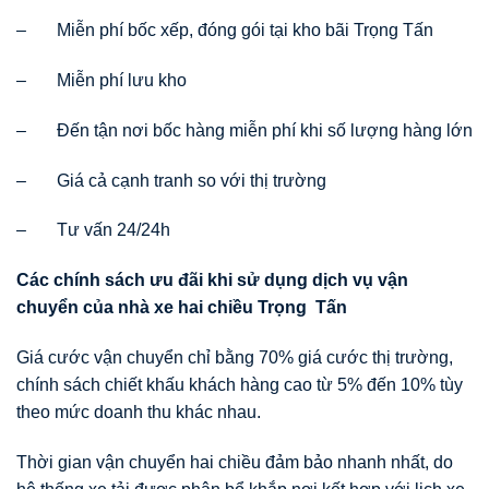
– Miễn phí bốc xếp, đóng gói tại kho bãi Trọng Tấn
– Miễn phí lưu kho
– Đến tận nơi bốc hàng miễn phí khi số lượng hàng lớn
– Giá cả cạnh tranh so với thị trường
– Tư vấn 24/24h
Các chính sách
ư
u đãi khi s
ử
d
ụ
ng d
ị
ch v
ụ
v
ậ
n
chuy
ể
n c
ủ
a nhà xe hai chi
ề
u Tr
ọ
ng T
ấ
n
Giá cước vận chuyển chỉ bằng 70% giá cước thị trường,
chính sách chiết khấu khách hàng cao từ 5% đến 10% tùy
theo mức doanh thu khác nhau.
Thời gian vận chuyển hai chiều đảm bảo nhanh nhất, do