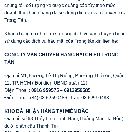
chúng tôi, số lượng xe được quảng cáo tùy theo mức
doanh thu khách hàng đã sử dụng dịch vụ vận chuyển của
Trọng Tấn.
Khách hàng có nhu cầu sử dụng dịch vụ vận chuyển hoặc
sử dụng các dịch vụ hậu mãi của Trọng tấn xin liên hệ:
CÔNG TY V
Ậ
N CHUY
Ể
N HÀNG HAI CHI
Ề
U TR
Ọ
NG
T
Ấ
N
Địa chỉ M1, Đường Lê Thị Riêng, Phường Thới An, Quận
12. TP. HCM ( Đối diện UBND quận 12)
Điện Thoại :
0916 959575 – 0913959585
Điện Thoại: (84) 08 62590486– Fax: 08 62590488
KHO BÃI NH
Ậ
N HÀNG T
Ạ
I MI
Ề
N B
Ắ
C
Địa chỉ: số 68 Thúy Lĩnh, Lĩnh Nam, Hoàng Mai, Hà Nội (
dưới chân cầu Thanh Trì)