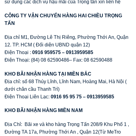
sử dụng các dịch vụ hậu mãi của Trọng tấn xin liên hệ
CÔNG TY VẬN CHUYỂN HÀNG HAI CHIỀU TRỌNG
TẤN
Địa chỉ M1, Đường Lê Thị Riêng, Phường Thới An, Quận
12. TP. HCM ( Đối diện UBND quận 12)
Điện Thoại :
0916 959575 – 0913959585
Điện Thoại: (84) 08 62590486– Fax: 08 62590488
KHO BÃI NHẬN HÀNG TẠI MIỀN BẮC
Địa chỉ: số 68 Thúy Lĩnh, Lĩnh Nam, Hoàng Mai, Hà Nội (
dưới chân cầu Thanh Trì)
Điện Thoại Liên Lạc:
0916 95 95 75 –
0913959585
KHO BÃI NHẬN HÀNG MIỀN NAM
Địa Chỉ: Bãi xe và kho hàng Trọng Tấn 208/9 Khu Phố 1 ,
Đường TA 17a, Phường Thới An , Quận 12(Từ MeTro