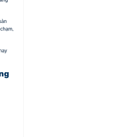
sàn
 chạm,
hạy
àng