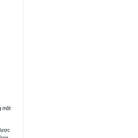
g một
 được
hàng