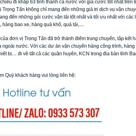
chiều đi khắp 63 tỉnh thành cả nước với giá cước tốt nhất trên 
 Trọng Tấn không chỉ mang đến những giá trị dịch vụ vận chuy
ng đến những gói cước vận tải tốt nhất và tối ưu nhất với các 
, hàng bao xe, hàng quá khổ, quá tải,…
của đơn vị Trọng Tấn đã trở thành điểm trung chuyển, tập kết 
và ngoài nước. Với các dự án vận chuyển hàng công trình, hàng
iết bị… đi về tất cả các quận huyên, KCN trong địa bàn tỉnh Bạ
m Quý khách hàng vui lòng liên hệ: