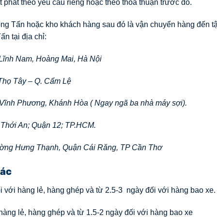
 phát theo yêu cầu riêng hoặc theo thỏa thuận trước đó.
rọng Tấn hoặc kho khách hàng sau đó là vận chuyển hàng đến tậ
ấn tại địa chỉ:
 Lĩnh Nam, Hoàng Mai, Hà Nội
Thọ Tây – Q. Cẩm Lệ
 Vĩnh Phương, Khánh Hòa ( Ngay ngã ba nhà máy sợi).
 Thới An; Quận 12; TP.HCM.
ường Hưng Thạnh, Quận Cái Răng, TP Cần Thơ
xác
i với hàng lẻ, hàng ghép và từ 2.5-3 ngày đối với hàng bao xe.
hàng lẻ, hàng ghép và từ 1.5-2 ngày đối với hàng bao xe