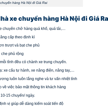
chuyển hàng Hà Nội đi Giá Rai
hà xe chuyển hàng Hà Nội đi Giá Ra
 xe chuyên chở hàng quá khổ, quá tải,…
âng cấp theo định kì
ơn trượt và bạt che phủ
ộ che phủ rộng
i mỗi tỉnh đều có chành xe trung chuyển.
ạ: xe cẩu tự hành, xe nâng điện, nâng tay,…
hương luôn luôn lắng nghe và tư vấn nhiệt tình
o về việc bảo mật thông tin khách hàng
ừ 10-15 chuyến/ ngày.
định vị giúp dễ dàng kiểm soát tiến độ