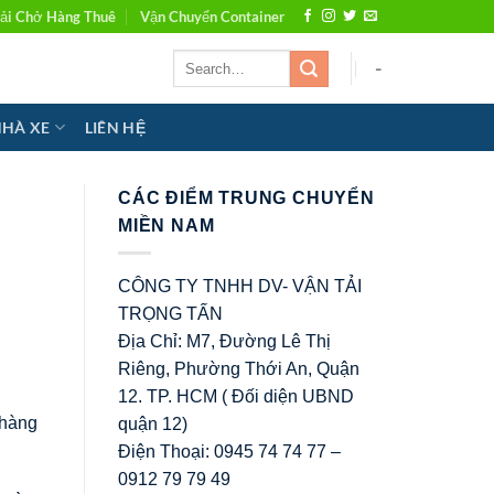
ải Chở Hàng Thuê
Vận Chuyển Container
-
NHÀ XE
LIÊN HỆ
CÁC ĐIỂM TRUNG CHUYỂN
MIỀN NAM
CÔNG TY TNHH DV- VẬN TẢI
TRỌNG TẤN
Địa Chỉ: M7, Đường Lê Thị
Riêng, Phường Thới An, Quận
12. TP. HCM ( Đối diện UBND
 hàng
quận 12)
Điện Thoại: 0945 74 74 77 –
0912 79 79 49