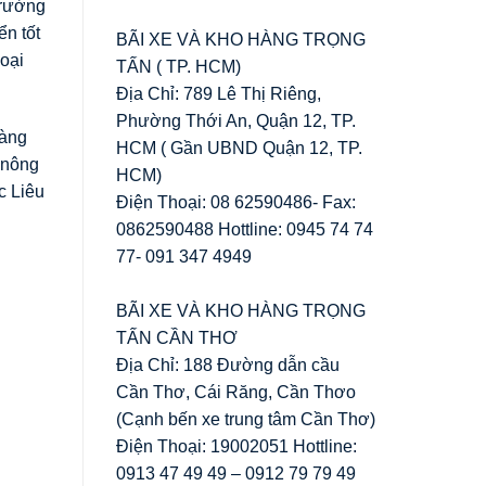
trường
ển tốt
BÃI XE VÀ KHO HÀNG TRỌNG
loại
TẤN ( TP. HCM)
Địa Chỉ: 789 Lê Thị Riêng,
Phường Thới An, Quận 12, TP.
hàng
HCM ( Gần UBND Quận 12, TP.
 nông
HCM)
c Liêu
Điện Thoại: 08 62590486- Fax:
0862590488 Hottline: 0945 74 74
77- 091 347 4949
BÃI XE VÀ KHO HÀNG TRỌNG
TẤN CẦN THƠ
Địa Chỉ: 188 Đường dẫn cầu
Cần Thơ, Cái Răng, Cần Thơo
(Cạnh bến xe trung tâm Cần Thơ)
Điện Thoại: 19002051 Hottline:
0913 47 49 49 – 0912 79 79 49