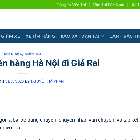
Công Ty Vận Tải
Vận Tải Bắc Nam
Xe T
G TÌM XE
XE TÌM HÀNG
RAO VẶT VẬN TẢI
DANH SÁCH 
MIỀN BẮC
,
MIỀN TÂY
n hàng Hà Nội đi Giá Rai
 ON
31/03/2020
BY
NGUYỆT HÀ PHẠM
ọi là bãi xe trung chuyển, chuyên nhận vận chuyể n và tập kết
 ngược lại.