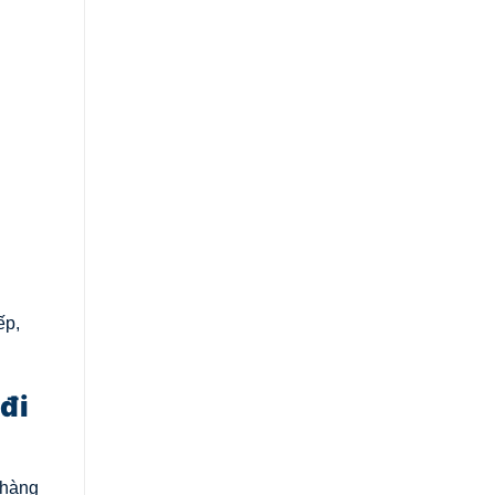
ếp,
đi
 hàng